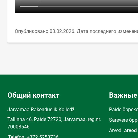
Опубликовано 03.02.2026.
Дата последнего изменени
Общий контакт
Важные
Järvamaa Rakenduslik Kolledž
Paide õppek
Tallinna 46, Paide 72720, Järvamaa, reg.nr.
Särevere õpp
70008546
Arved:
arved
Telefon: +372 5253736