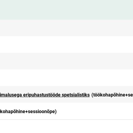
imalusega eripuhastustööde spetsialistiks
(töökohapõhine+se
ökohapõhine+sessioonõpe)