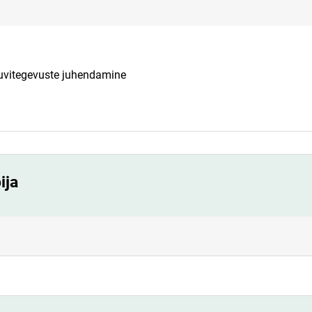
 huvitegevuste juhendamine
ija