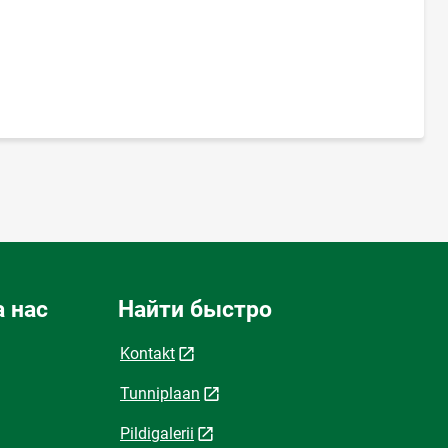
 нас
Найти быстро
Kontakt
Tunniplaan
Pildigalerii