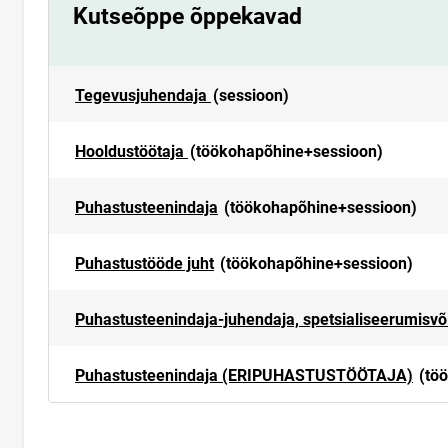
Kutseõppe õppekavad
Tegevusjuhendaja
(sessioon)
Hooldustöötaja
(töökohapõhine+sessioon)
Puhastusteenindaja
(töökohapõhine+sessioon)
Puhastustööde juht
(töökohapõhine+sessioon)
Puhastusteenindaja-juhendaja, spetsialiseerumisvõ
Puhastusteenindaja (ERIPUHASTUSTÖÖTAJA)
(tö