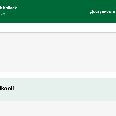
k Kolledž
Доступность
si!
ikooli