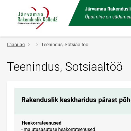
Järvamaa Rakendusli
Õppimine on südamea
Строка
Главная
Teenindus, Sotsiaaltöö
навигации
Teenindus, Sotsiaaltöö
Rakenduslik keskharidus pärast põh
Heakorrateenused
- majutusasutuse heakorrateenused