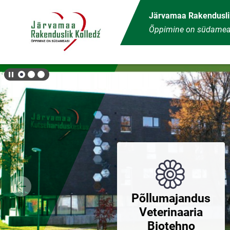
Главная страница
Järvamaa Rakendusli
Õppimine on südamea
Põllumajandus
Veterinaaria
Biotehno