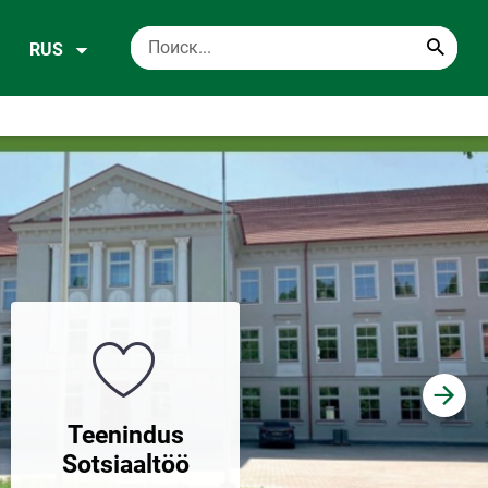
RUS
Üldharidus
Teenindus
Põhikool
Sotsiaaltöö
Gümnaasium