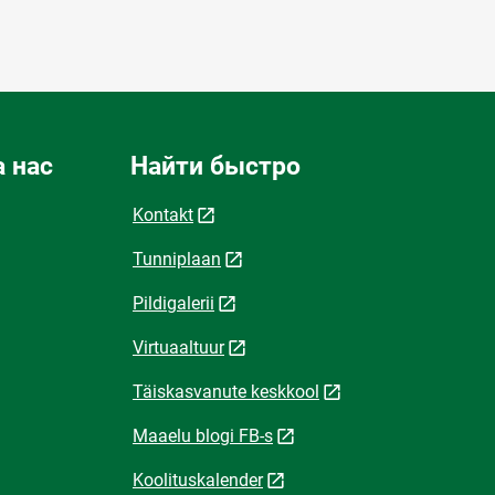
 нас
Найти быстро
Kontakt
Tunniplaan
Pildigalerii
Virtuaaltuur
Täiskasvanute keskkool
Maaelu blogi FB-s
Koolituskalender