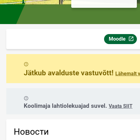
Moodle
Ссылка откро
Сообщение
Jätkub avalduste vastuvõtt!
Lähemalt v
Сообщение
Koolimaja lahtiolekuajad suvel.
Vaata SIIT
Новости