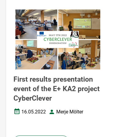
First results presentation
event of the E+ KA2 project
CyberClever
16.05.2022
Merje Mölter
Дата создания
Автор