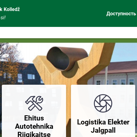
k Kolledž
Доступность
si!
Ehitus
Logistika Elekter
Autotehnika
Jalgpall
Riigikaitse