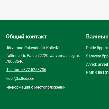
Общий контакт
Важные
Järvamaa Rakenduslik Kolledž
Paide õppek
Tallinna 46, Paide 72720, Järvamaa, reg.nr.
Särevere õpp
70008546
Arved:
arved
Telefon: +372 5253736
KMKR
EE101
kool@kolledz.ee
Информация о местоположении