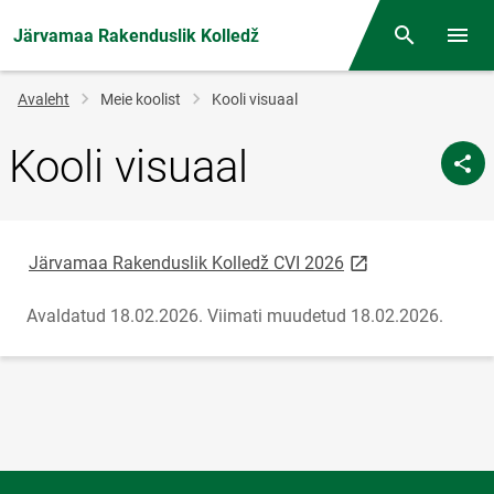
Järvamaa Rakenduslik Kolledž
Otsing
Menüü
Jälglink
Avaleht
Meie koolist
Kooli visuaal
Kooli visuaal
link opens on new 
Järvamaa Rakenduslik Kolledž CVI 2026
Avaldatud 18.02.2026.
Viimati muudetud 18.02.2026.