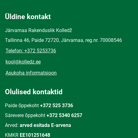
Üldine kontakt
Järvamaa Rakenduslik Kolledž
Tallinna 46, Paide 72720, Järvamaa, reg.nr. 70008546
Telefon: +372 5253736
kool@kolledz.ee
Asukoha informatsioon
Olulised kontaktid
Paide õppekoht
+372 525 3736
Särevere õppekoht
+372 5340 6257
Arved:
arved esitada E-arvena
KMKR
EE101251648