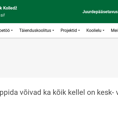
k Kolledž
Juurdepääsetavus
si!
petöö
Täienduskoolitus
Projektid
Koolielu
Mei
ppida võivad ka kõik kellel on kesk- 