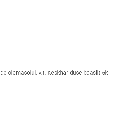
page
e olemasolul, v.t. Keskhariduse baasil) 6k
new page
s on new page