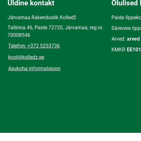
Üldine kontakt
Olulised 
Järvamaa Rakenduslik Kolledž
Paide õppek
Tallinna 46, Paide 72720, Järvamaa, reg.nr.
Särevere õpp
70008546
Arved:
arved
Telefon: +372 5253736
KMKR
EE101
kool@kolledz.ee
Asukoha informatsioon