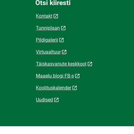
Otsi kiiresti
Kontakt
Tunniplaan
Pildigalerii
Virtuaaltuur
Täiskasvanute keskkool
Maaelu blogi FB-s
Koolituskalender
Uudised