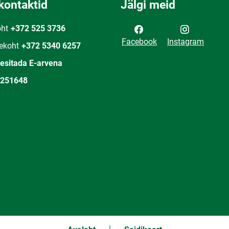
kontaktid
Jälgi meid
oht
+372 525 3736
Facebook
Instagram
ekoht
+372 5340 6257
 esitada E-arvena
251648