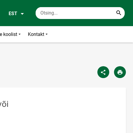
EST
e koolist
Kontakt
või