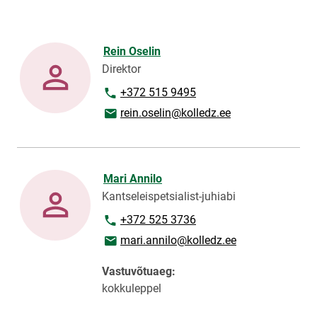
Rein Oselin
Direktor
Telefoninumber
+372 515 9495
E-posti aadress
rein.oselin@kolledz.ee
Mari Annilo
Kantseleispetsialist-juhiabi
Telefoninumber
+372 525 3736
E-posti aadress
mari.annilo@kolledz.ee
Vastuvõtuaeg:
kokkuleppel