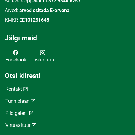
Särevere õppekoht
+372 5340 6257
Arved:
arved esitada E-arvena
KMKR
EE101251648
Jälgi meid
Facebook
Instagram
Otsi kiiresti
Kontakt
Tunniplaan
Pildigalerii
Virtuaaltuur