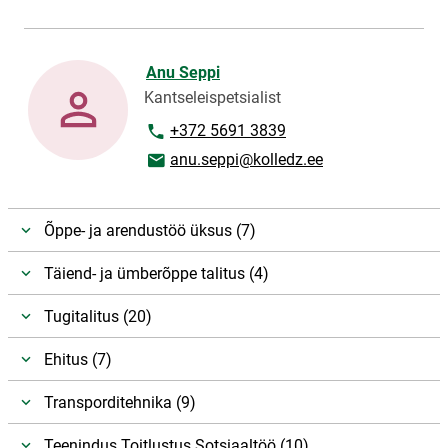
Anu Seppi
Kantseleispetsialist
Telefoninumber
+372 5691 3839
E-posti aadress
anu.seppi@kolledz.ee
Õppe- ja arendustöö üksus (7)
Täiend- ja ümberõppe talitus (4)
Tugitalitus (20)
Ehitus (7)
Transporditehnika (9)
Teenindus Toitlustus Sotsiaaltöö (10)