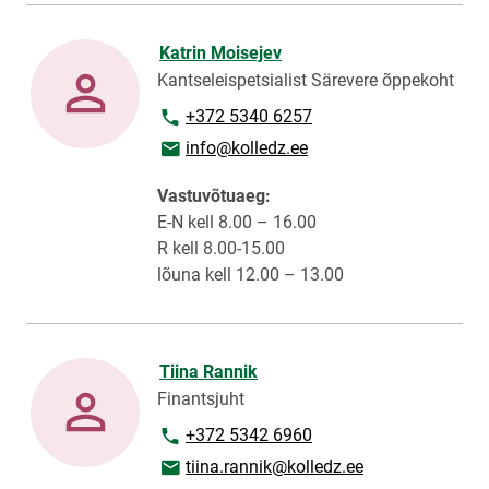
Katrin Moisejev
Kantseleispetsialist Särevere õppekoht
Telefoninumber
+372 5340 6257
E-posti aadress
info@kolledz.ee
Vastuvõtuaeg:
E-N kell 8.00 – 16.00
R kell 8.00-15.00
lõuna kell 12.00 – 13.00
Tiina Rannik
Finantsjuht
Telefoninumber
+372 5342 6960
E-posti aadress
tiina.rannik@kolledz.ee