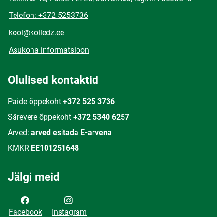
Telefon: +372 5253736
kool@kolledz.ee
Asukoha informatsioon
Olulised kontaktid
Paide õppekoht
+372 525 3736
Särevere õppekoht
+372 5340 6257
Arved:
arved esitada E-arvena
KMKR
EE101251648
Jälgi meid
Facebook
Instagram