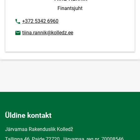
Finantsjuht
Telefoninumber
+372 5342 6960
E-posti aadress
tiina.rannik@kolledz.ee
Üldine kontakt
Järvamaa Rakenduslik Kolledž
Tallinna 46, Paide 72720, Järvamaa, reg.nr. 70008546