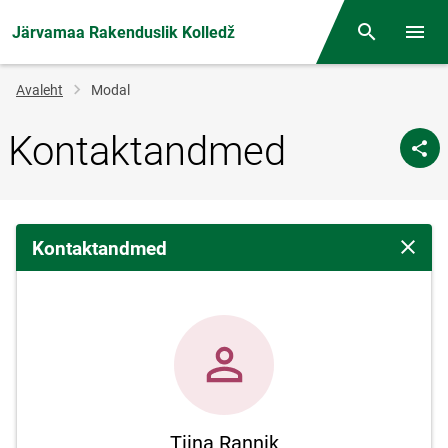
Järvamaa Rakenduslik Kolledž
Otsing
Menüü
Jälglink
Avaleht
Modal
Kontaktandmed
Kontaktandmed
Sulge 
Tiina Rannik