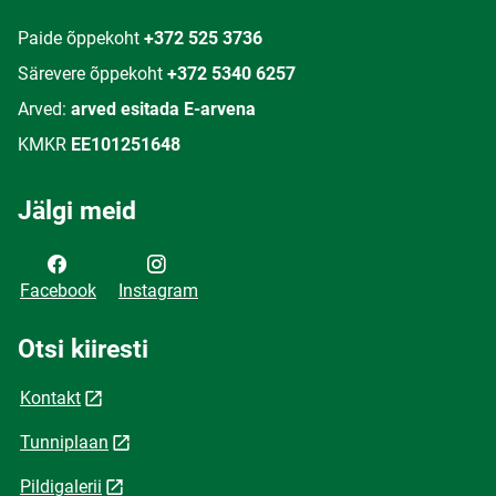
Paide õppekoht
+372 525 3736
Särevere õppekoht
+372 5340 6257
Arved:
arved esitada E-arvena
KMKR
EE101251648
Jälgi meid
Facebook
Instagram
Otsi kiiresti
Kontakt
Tunniplaan
Pildigalerii