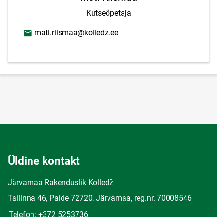
Kutseõpetaja
E-posti aadress
mati.riismaa@kolledz.ee
Üldine kontakt
Järvamaa Rakenduslik Kolledž
Tallinna 46, Paide 72720, Järvamaa, reg.nr. 70008546
Telefon: +372 5253736