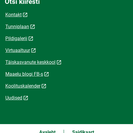
Otsi kiiresti
Kontakt
Tunniplaan
Pildigalerii
Virtuaaltuur
Täiskasvanute keskkool
Maaelu blogi FB-s
Koolituskalender
Uudised
Avaleht
Saidikaart