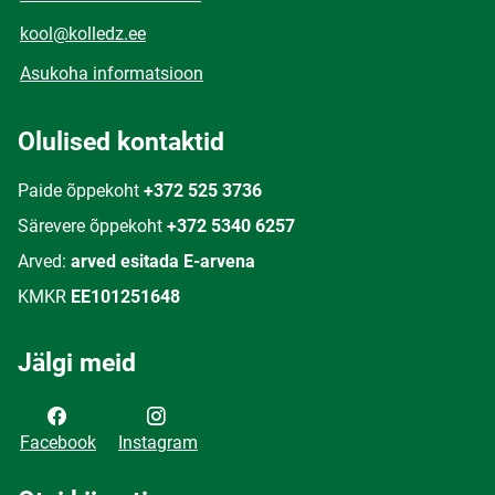
kool@kolledz.ee
Asukoha informatsioon
Olulised kontaktid
Paide õppekoht
+372 525 3736
Särevere õppekoht
+372 5340 6257
Arved:
arved esitada E-arvena
KMKR
EE101251648
Jälgi meid
Facebook
Instagram