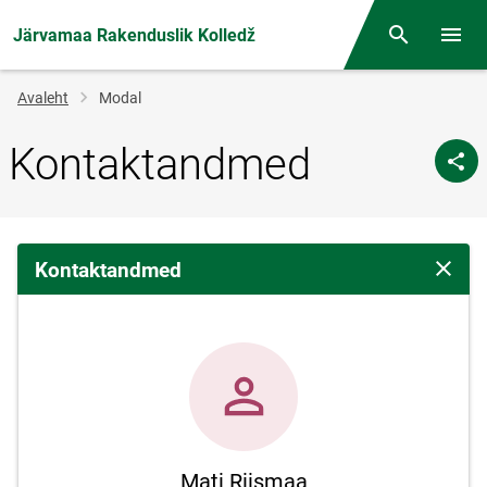
Järvamaa Rakenduslik Kolledž
Otsing
Menüü
Jälglink
Avaleht
Modal
Kontaktandmed
Kontaktandmed
Sulge 
Mati Riismaa