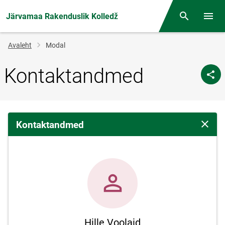
Järvamaa Rakenduslik Kolledž
Otsing
Menüü
Jälglink
Avaleht
Modal
Kontaktandmed
Kontaktandmed
Sulge 
Hille Voolaid