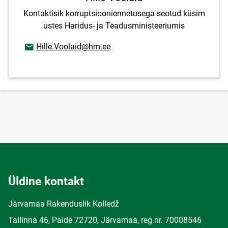
Kontaktisik korruptsiooniennetusega seotud küsim
ustes Haridus- ja Teadusministeeriumis
E-posti aadress
Hille.Voolaid@hm.ee
Üldine kontakt
Järvamaa Rakenduslik Kolledž
Tallinna 46, Paide 72720, Järvamaa, reg.nr. 70008546