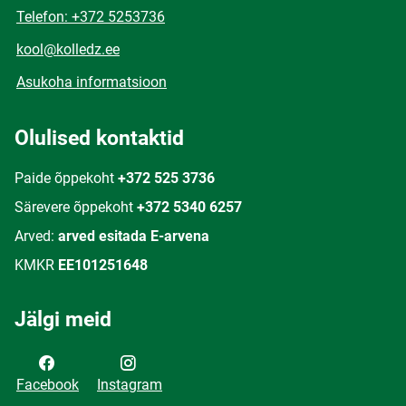
Telefon: +372 5253736
kool@kolledz.ee
Asukoha informatsioon
Olulised kontaktid
Paide õppekoht
+372 525 3736
Särevere õppekoht
+372 5340 6257
Arved:
arved esitada E-arvena
KMKR
EE101251648
Jälgi meid
Facebook
Instagram