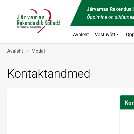
Järvamaa Rakendusli
Õppimine on südamea
Avaleht
Vastuvõtt
Õpp
Jälglink
Avaleht
Modal
Kontaktandmed
Kon