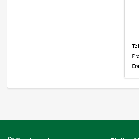
Täi
Pro
Er