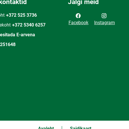
kontaktid
Jälgi meid
oht
+372 525 3736
Facebook
Instagram
ekoht
+372 5340 6257
 esitada E-arvena
251648
Avaleht
Saidikaart