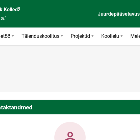
k Kolledž
Juurdepääsetavus
si!
etöö
Täienduskoolitus
Projektid
Koolielu
Meie
taktandmed