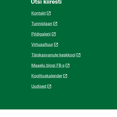
Otsi kiiresti
Kontakt
Tunniplaan
Pildigalerii
Virtuaaltuur
Täiskasvanute keskkool
Maaelu blogi FB-s
Koolituskalender
Uudised