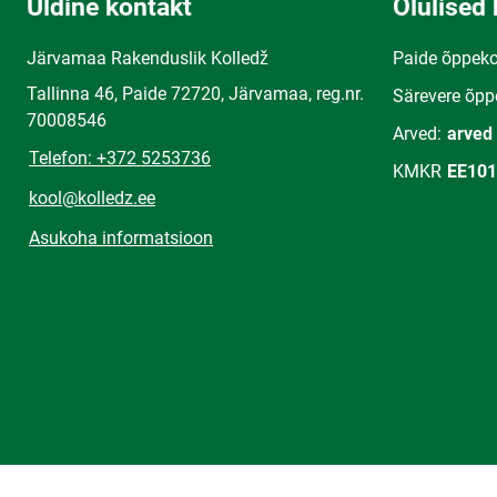
Üldine kontakt
Olulised 
Järvamaa Rakenduslik Kolledž
Paide õppek
Tallinna 46, Paide 72720, Järvamaa, reg.nr.
Särevere õpp
70008546
Arved:
arved
Telefon: +372 5253736
KMKR
EE101
kool@kolledz.ee
Asukoha informatsioon