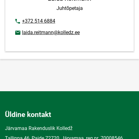
Juhtõpetaja
Telefoninumber
+372 514 6884
E-posti aadress
laida.reitmann@kolledz.ee
Üldine kontakt
Järvamaa Rakenduslik Kolledž
Tallinna 46, Paide 72720, Järvamaa, reg.nr. 70008546