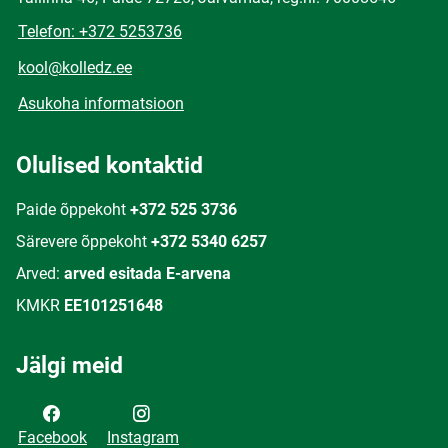
Telefon: +372 5253736
kool@kolledz.ee
Asukoha informatsioon
Olulised kontaktid
Paide õppekoht
+372 525 3736
Särevere õppekoht
+372 5340 6257
Arved:
arved esitada E-arvena
KMKR
EE101251648
Jälgi meid
Facebook
Instagram