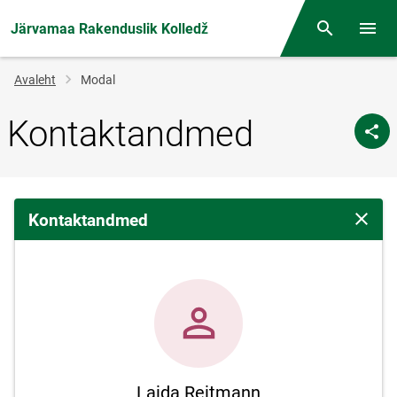
Järvamaa Rakenduslik Kolledž
Otsing
Menüü
Jälglink
Avaleht
Modal
Kontaktandmed
Kontaktandmed
Sulge 
Laida Reitmann