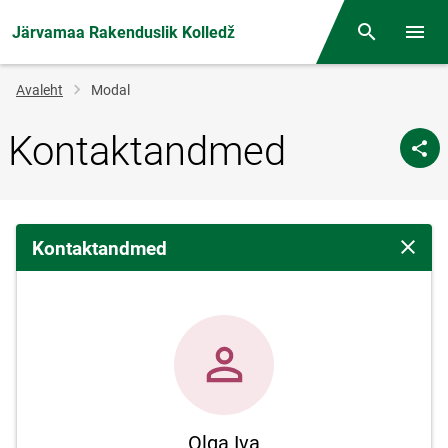
Järvamaa Rakenduslik Kolledž
Otsing
Menüü
Jälglink
Avaleht
Modal
Kontaktandmed
Kontaktandmed
Sulge 
Olga Iva