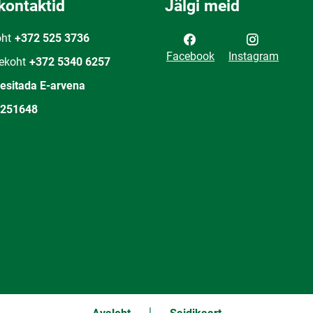
kontaktid
Jälgi meid
oht
+372 525 3736
Facebook
Instagram
ekoht
+372 5340 6257
 esitada E-arvena
251648