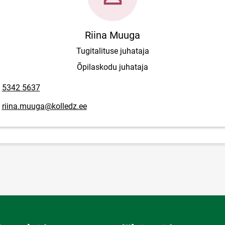
Riina Muuga
Tugitalituse juhataja
Õpilaskodu juhataja
lefoninumber
5342 5637
posti aadress
riina.muuga@kolledz.ee