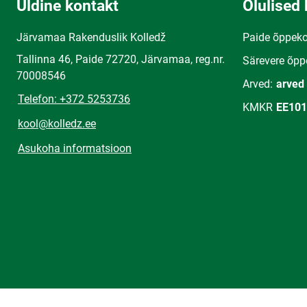
Üldine kontakt
Olulised 
Järvamaa Rakenduslik Kolledž
Paide õppek
Tallinna 46, Paide 72720, Järvamaa, reg.nr.
Särevere õpp
70008546
Arved:
arved
Telefon: +372 5253736
KMKR
EE101
kool@kolledz.ee
Asukoha informatsioon