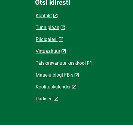
Otsi kiiresti
Kontakt
Tunniplaan
Pildigalerii
Virtuaaltuur
Täiskasvanute keskkool
Maaelu blogi FB-s
Koolituskalender
Uudised