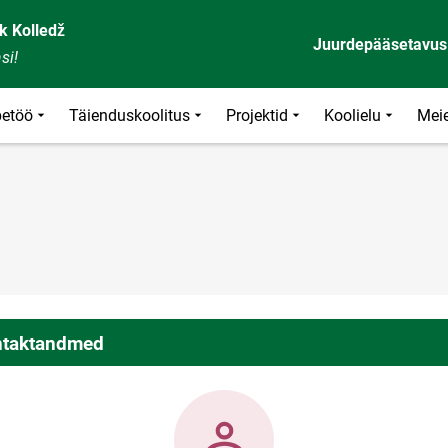
k Kolledž
Juurdepääsetavus
si!
etöö
Täienduskoolitus
Projektid
Koolielu
Meie
taktandmed