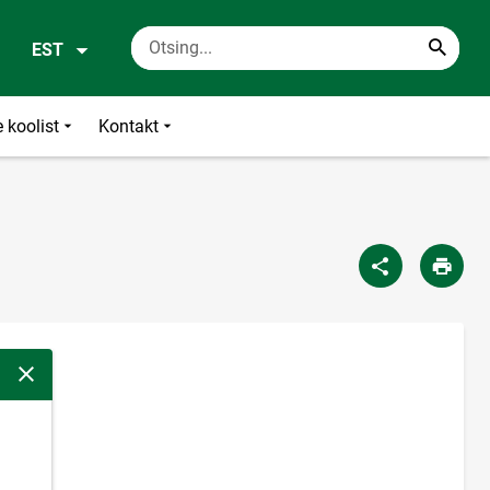
EST
 koolist
Kontakt
Sulge modaalaken