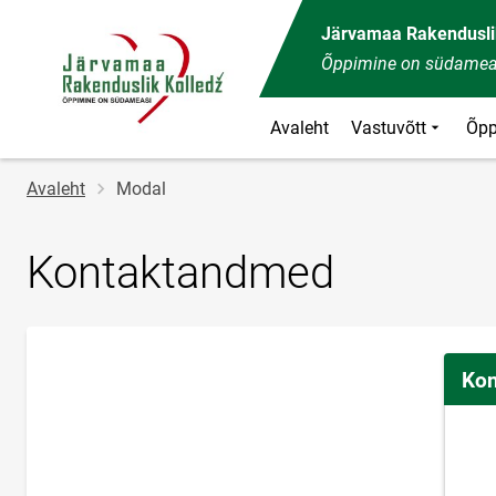
Järvamaa Rakendusli
Õppimine on südamea
Avaleht
Vastuvõtt
Õpp
Jälglink
Avaleht
Modal
Kontaktandmed
Kon