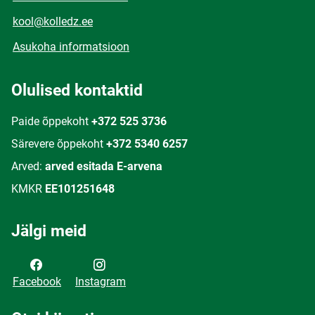
kool@kolledz.ee
Asukoha informatsioon
Olulised kontaktid
Paide õppekoht
+372 525 3736
Särevere õppekoht
+372 5340 6257
Arved:
arved esitada E-arvena
KMKR
EE101251648
Jälgi meid
Facebook
Instagram