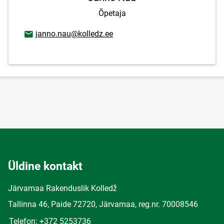
Õpetaja
E-posti aadress
janno.nau@kolledz.ee
Üldine kontakt
Järvamaa Rakenduslik Kolledž
Tallinna 46, Paide 72720, Järvamaa, reg.nr. 70008546
Telefon: +372 5253736