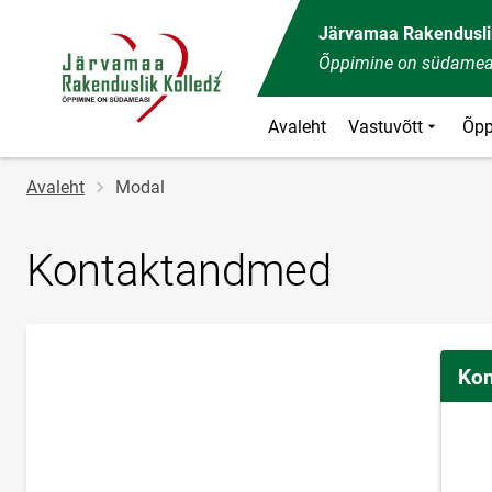
Järvamaa Rakendusli
Õppimine on südamea
Avaleht
Vastuvõtt
Õpp
Jälglink
Avaleht
Modal
Kontaktandmed
Kon