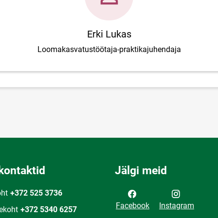
Erki Lukas
Loomakasvatustöötaja-praktikajuhendaja
kontaktid
Jälgi meid
oht
+372 525 3736
Facebook
Instagram
ekoht
+372 5340 6257