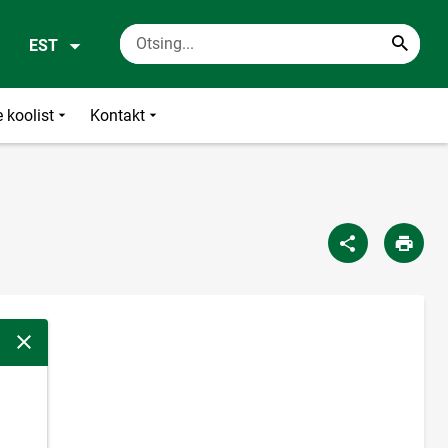
EST
 koolist
Kontakt
Sulge modaalaken