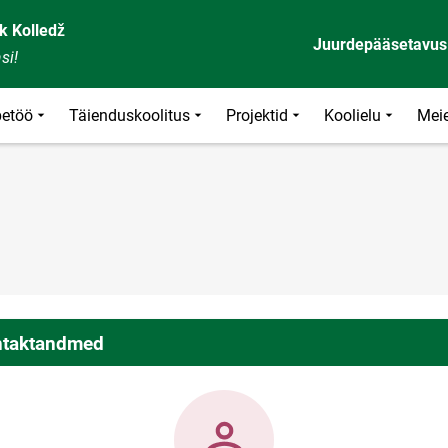
k Kolledž
Juurdepääsetavus
si!
etöö
Täienduskoolitus
Projektid
Koolielu
Meie
taktandmed