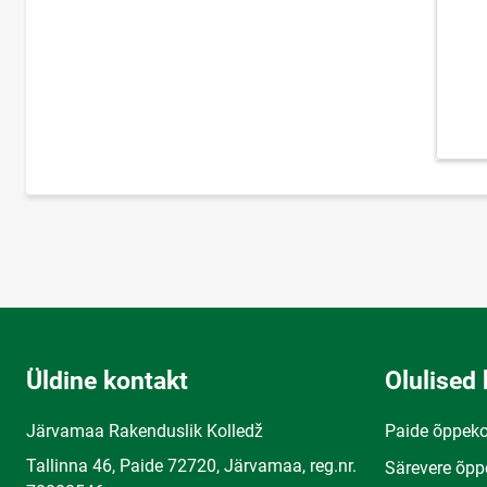
Üldine kontakt
Olulised 
Järvamaa Rakenduslik Kolledž
Paide õppek
Tallinna 46, Paide 72720, Järvamaa, reg.nr.
Särevere õpp