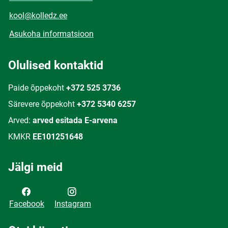
kool@kolledz.ee
Asukoha informatsioon
Olulised kontaktid
Paide õppekoht
+372 525 3736
Särevere õppekoht
+372 5340 6257
Arved:
arved esitada E-arvena
KMKR
EE101251648
Jälgi meid
Facebook
Instagram