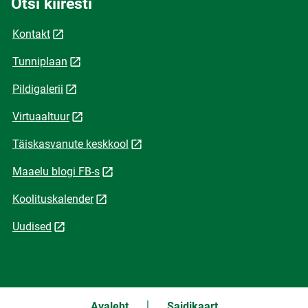
Otsi kiiresti
Kontakt
Tunniplaan
Pildigalerii
Virtuaaltuur
Täiskasvanute keskkool
Maaelu blogi FB-s
Koolituskalender
Uudised
Avaleht
Saidikaart