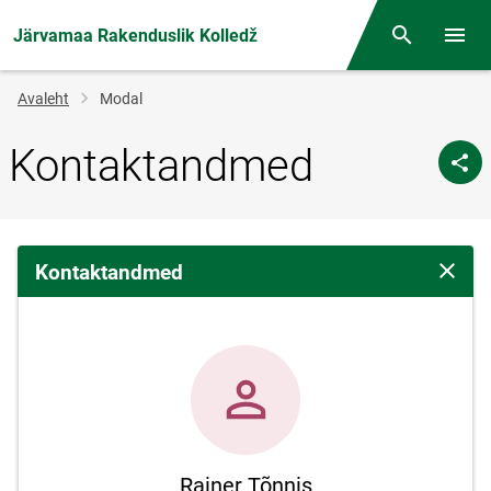
Järvamaa Rakenduslik Kolledž
Otsing
Menüü
Jälglink
Avaleht
Modal
Kontaktandmed
Kontaktandmed
Sulge 
Rainer Tõnnis