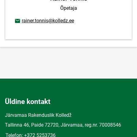
Õpetaja
E-posti aadress
rainer.tonnis@kolledz.ee
Üldine kontakt
Järvamaa Rakenduslik Kolledž
Tallinna 46, Paide 72720, Järvamaa, reg.nr. 70008546
Telefon: +372 5253736