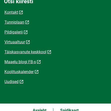
Otsi kiiresti
Kontakt
Tunniplaan
Pildigalerii
Virtuaaltuur
Täiskasvanute keskkool
Maaelu blogi FB-s
Koolituskalender
Uudised
Avaleht
Saidikaart