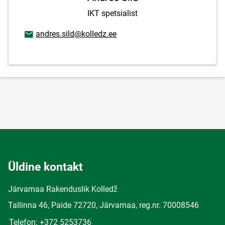
IKT spetsialist
E-posti aadress
andres.sild@kolledz.ee
Üldine kontakt
Järvamaa Rakenduslik Kolledž
Tallinna 46, Paide 72720, Järvamaa, reg.nr. 70008546
Telefon: +372 5253736