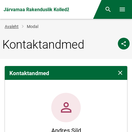
Järvamaa Rakenduslik Kolledž
Otsing
Menüü
Jälglink
Avaleht
Modal
Kontaktandmed
Kontaktandmed
Sulge 
Andres Sild