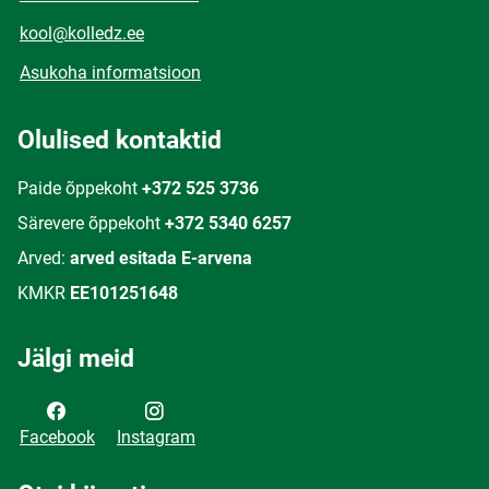
kool@kolledz.ee
Asukoha informatsioon
Olulised kontaktid
Paide õppekoht
+372 525 3736
Särevere õppekoht
+372 5340 6257
Arved:
arved esitada E-arvena
KMKR
EE101251648
Jälgi meid
Facebook
Instagram