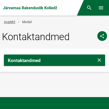
Järvamaa Rakenduslik Kolledž
Otsing
Menüü
Jälglink
Avaleht
Modal
Kontaktandmed
Kontaktandmed
Sulge 