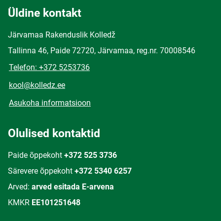
Üldine kontakt
Järvamaa Rakenduslik Kolledž
Tallinna 46, Paide 72720, Järvamaa, reg.nr. 70008546
Telefon: +372 5253736
kool@kolledz.ee
Asukoha informatsioon
Olulised kontaktid
Paide õppekoht
+372 525 3736
Särevere õppekoht
+372 5340 6257
Arved:
arved esitada E-arvena
KMKR
EE101251648