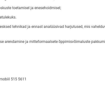
kuste toetamisel ja enesehoidmisel;
metulekuks.
kesksed tehnikad ja ennast analüüsivad harjutused, mis vaheld
use arendamine ja mitteformaalsete õppimisvõimaluste pakkum
/ mobiil 515 5611