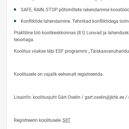
SAFE, RAIN, STOP põhimõtete rakendamine koostööos
Konfliktide lahendamine. Tehnikad konfliktidega toi
Praktiline töö koolikeskkonnas (8 t) Loovad ja lahendus
teooriaga.
Koolitus viiakse läbi ESF programmi „Täiskasvanuharid
Koolitusele on vajalik eelnevalt registreerida.
Lisainfo: koolitusjuht Gärt Oselin / gart.oselin@jkhk.ee 
Registreerin koolitusele
SIIT