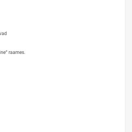
uvad
ine“ raames.