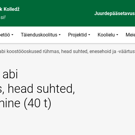
k Kolledž
Juurdepääsetavus
si!
etöö
Täienduskoolitus
Projektid
Koolielu
Meie
i koostööoskused rühmas, head suhted, enesehoid ja -väärtus
 abi
 head suhted,
ine (40 t)