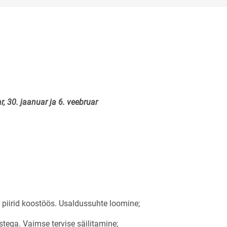
r, 30. jaanuar ja 6. veebruar
 piirid koostöös. Usaldussuhte loomine;
tega. Vaimse tervise säilitamine;