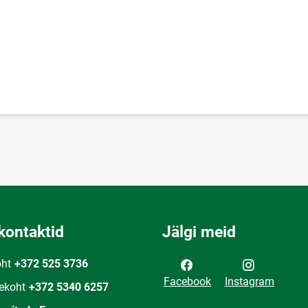
kontaktid
Jälgi meid
oht
+372 525 3736
Facebook
Instagram
ekoht
+372 5340 6257