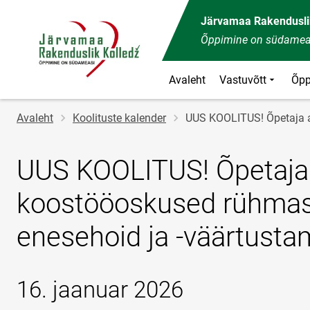
Järvamaa Rakendusli
Õppimine on südamea
Avaleht
Vastuvõtt
Õpp
Jälglink
Avaleht
Koolituste kalender
UUS KOOLITUS! Õpetaja ab
UUS KOOLITUS! Õpetaja
koostööoskused rühmas,
enesehoid ja -väärtustam
16. jaanuar 2026