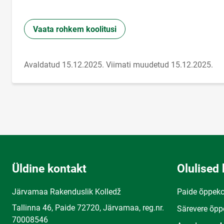
Vaata rohkem koolitusi
Avaldatud 15.12.2025.
Viimati muudetud 15.12.2025.
Üldine kontakt
Olulised 
Järvamaa Rakenduslik Kolledž
Paide õppek
Tallinna 46, Paide 72720, Järvamaa, reg.nr.
Särevere õpp
70008546