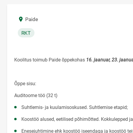
Asukoht
Paide
RKT
Koolitus toimub Paide õppekohas
16. jaanuar, 23. jaanua
Õppe sisu:
Auditoorne töö (32 t)
Suhtlemis- ja kuulamisoskused. Suhtlemise etapid;
Koostöö alused, eetilised põhimõtted. Kokkulepped ja
Enesejuhtimine ehk koostöö iseendaga ja koostöö teis