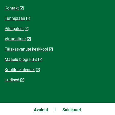
Kontakt
Tunniplaan
Pildigalerii
Virtuaaltuur
Täiskasvanute keskkool
Maaelu blogi FB-s
Koolituskalender
Uudised
Avaleht
Saidikaart