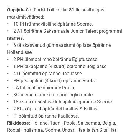
Õppijate
õpirändeid oli kokku
81 tk
, sealhulgas
märkimisväärsed:
• 10 PH rühmaviisiline õpiränne Soome.
• 2 AT õpiränne Saksamaale Junior Talent programmi
raames.
• 6 täiskasvanud gümnaasiumi õpilase õpiränne
Hollandisse.
• 2 PH ülemaailmne õpiränne Egiptusesse.
• 1 PH pikaajaline (4 kuud) õpiränne Belgiasse.
• 4 IT põimitud õpiränne Itaaliasse
• PH pikaajaline (4 kuud) õpiränne Rootsi
• LA lühiajaline õpiränne Poola.
• KO ülemaailmne õpiränne Inglismaale.
• 18 esmakursuslase lühiajaline õpiränne Soome.
• 2 EL-s õpilast õpirändel Itaalias Sitsiilias.
• IT põimitud õpiränne Itaaliasse.
Riikidesse:
Holland, Taani, Poola, Saksamaa, Belgia,
Rootsi, Inglismaa, Soome, Ungari, Itaalia (sh Sitsiilia),