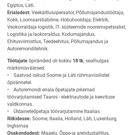
Egiptus, Läti.
Erialadest:
Veekäitlusoperaator, Põllumajandustöötaja,
Kokk, Loomaarstiabiline, Hobuhooldaja, Elektrik,
Veokorraldaja logistik, IT- süsteemide nooremspetsialist,
Logistika ja laokorraldus, Kodumajandus,
Ehitusviimistlus, Teedeehitus, Põllumajandus ja
Autoremonditehnik.
Töötajate
õpirändeid oli kokku
18 tk
, sealhulgas
märkimisväärsed:
• Saatvad isikud Soome ja Läti rühmaviisilistel
õpirännetel.
• Autoremondi eriala õpetajate pikemad
töövarjutamised Taanis - elektriautode ja keevituse
valdkonnas.
• Üldaineteõpetaja töövarjutamine Itaalias.
Riikidesse:
Soome, Itaalia, Holland, Läti, Luxenburg,
Inglismaa
Osakondadest:
Maaelu, Õppe-ja arendustalitlus,