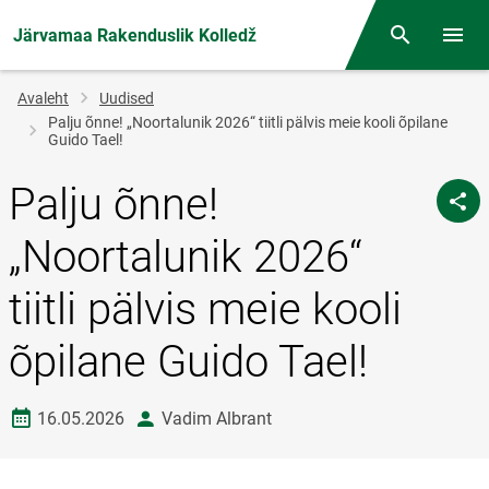
Järvamaa Rakenduslik Kolledž
Otsing
Menüü
Jälglink
Avaleht
Uudised
Palju õnne! „Noortalunik 2026“ tiitli pälvis meie kooli õpilane
Guido Tael!
Palju õnne!
„Noortalunik 2026“
tiitli pälvis meie kooli
õpilane Guido Tael!
Loomise kuupäev
autor
16.05.2026
Vadim Albrant