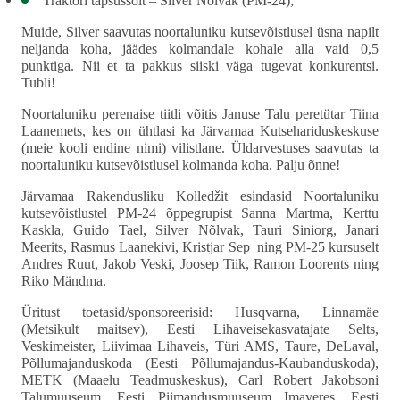
Traktori täpsussõit – Silver Nõlvak (PM-24);
Muide, Silver saavutas noortaluniku kutsevõistlusel üsna napilt
neljanda koha, jäädes kolmandale kohale alla vaid 0,5
punktiga. Nii et ta pakkus siiski väga tugevat konkurentsi.
Tubli!
Noortaluniku perenaise tiitli võitis Januse Talu peretütar Tiina
Laanemets, kes on ühtlasi ka Järvamaa Kutsehariduskeskuse
(meie kooli endine nimi) vilistlane. Üldarvestuses saavutas ta
noortaluniku kutsevõistlusel kolmanda koha. Palju õnne!
Järvamaa Rakendusliku Kolledžit esindasid Noortaluniku
kutsevõistlustel PM-24 õppegrupist Sanna Martma, Kerttu
Kaskla, Guido Tael, Silver Nõlvak, Tauri Siniorg, Janari
Meerits, Rasmus Laanekivi, Kristjar Sep ning PM-25 kursuselt
Andres Ruut, Jakob Veski, Joosep Tiik, Ramon Loorents ning
Riko Mändma.
Üritust toetasid/sponsoreerisid: Husqvarna, Linnamäe
(Metsikult maitsev), Eesti Lihaveisekasvatajate Selts,
Veskimeister, Liivimaa Lihaveis, Türi AMS, Taure, DeLaval,
Põllumajanduskoda (Eesti Põllumajandus-Kaubanduskoda),
METK (Maaelu Teadmuskeskus), Carl Robert Jakobsoni
Talumuuseum, Eesti Piimandusmuuseum Imaveres, Eesti