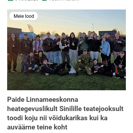
Loomise kuupäev
Autor
Meie lood
Paide Linnameeskonna
heategevuslikult Sinilille teatejooksult
toodi koju nii võidukarikas kui ka
auväärne teine koht