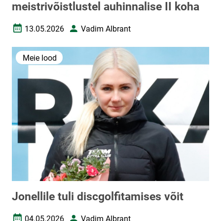
meistrivõistlustel auhinnalise II koha
13.05.2026
Vadim Albrant
Loomise kuupäev
Autor
Meie lood
Jonellile tuli discgolfitamises võit
04.05.2026
Vadim Albrant