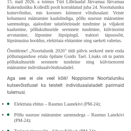
15. mail 2026. a toimus Türi Lillelaadal Järvamaa Järvamaa
Rakendusliku Kolledži poolt korraldatud juba 24. Noortaluniku
kutsevõistlus, mis koosnes kümnest võistlusalast: Veiste
kehamassi määramine kaalulindiga, põllu suuruse määramine
sammudega, ajalooliste talutööriistade tundmine ja viljakoti
kaalumine, põllukultuuride seemnete tundmine, külvinormi
arvutamine, lüpsmine lüpsipingil, traktori täpsussõit,
lüpsimasina hooldus, elektriaia ehitamine ning saeketi vahetus.
Õnnitleme! „Noortalunik 2026“ tiitli pälvis seekord meie enda
põllumajanduse eriala õpilane Guido Tael. Lisaks oli ta parim
põllukultuuride seemnete tundmise ning külvisenormi
määramise individuaalvõistlusaladel.
Aga see ei ole veel kõik! Noppisime Noortaluniku
kutsevõistlusel ka teistelt individuaalaladelt parimaid
tulemusi.
Elektriaia ehitus – Rasmus Laanekivi (PM-24);
Põllu suuruse määramine sammudega – Rasmus Lanekivi
(PM-24);