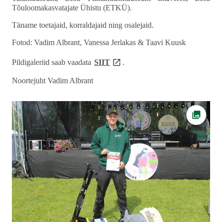
Tõuloomakasvatajate Ühistu (ETKÜ).
Täname toetajaid, korraldajaid ning osalejaid.
Fotod: Vadim Albrant, Vanessa Jerlakas & Taavi Kuusk
link opens on new page
Pildigaleriid saab vaadata
SIIT
.
Noortejuht Vadim Albrant
Ava fot