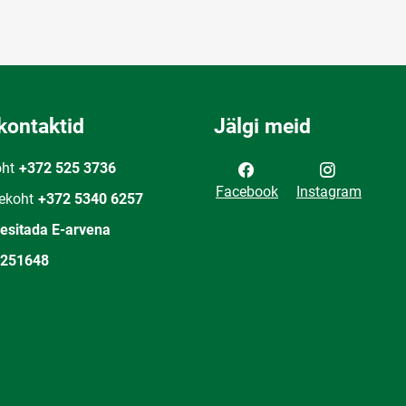
kontaktid
Jälgi meid
oht
+372 525 3736
Facebook
Instagram
ekoht
+372 5340 6257
 esitada E-arvena
251648