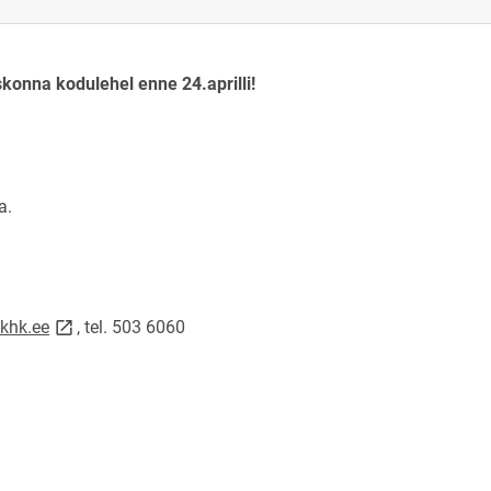
ens on new page
konna kodulehel enne 24.aprilli!
a.
w page
link opens on new page
khk.ee
, tel. 503 6060