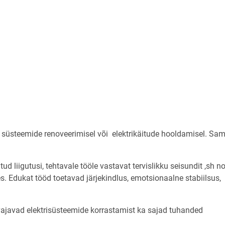
e süsteemide renoveerimisel või elektrikäitude hooldamisel. Sam
tud liigutusi, tehtavale tööle vastavat tervislikku seisundit ,sh 
. Edukat tööd toetavad järjekindlus, emotsionaalne stabiilsus,
e vajavad elektrisüsteemide korrastamist ka sajad tuhanded