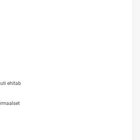
uti ehitab
normaalset