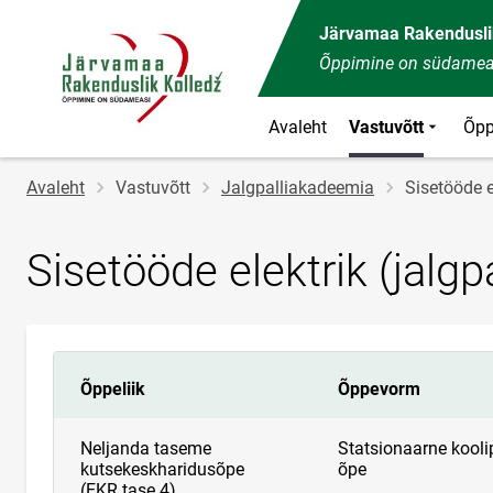
Järvamaa Rakendusli
Õppimine on südamea
Avaleht
Vastuvõtt
Õpp
Jälglink
Avaleht
Vastuvõtt
Jalgpalliakadeemia
Sisetööde e
Sisetööde elektrik (jalg
Õppeliik
Õppevorm
Neljanda taseme
Statsionaarne kooli
kutsekeskharidusõpe
õpe
(EKR tase 4)