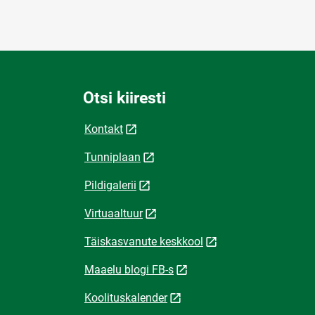
Otsi kiiresti
Kontakt
Tunniplaan
Pildigalerii
Virtuaaltuur
Täiskasvanute keskkool
Maaelu blogi FB-s
Koolituskalender