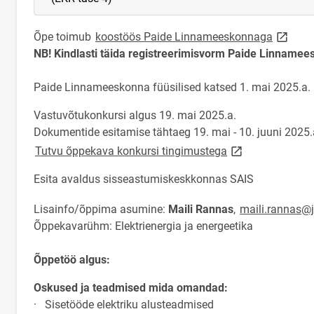
link op
Õpe toimub
koostöös Paide Linnameeskonnaga
NB! Kindlasti täida registreerimisvorm Paide Linnamees
Paide Linnameeskonna füüsilised katsed 1. mai 2025.a.
Vastuvõtukonkursi algus 19. mai 2025.a.
Dokumentide esitamise tähtaeg 19. mai - 10. juuni 2025.
link opens on ne
Tutvu õppekava konkursi tingimustega
Esita avaldus sisseastumiskeskkonnas SAIS
Lisainfo/õppima asumine:
Maili Rannas
,
maili.rannas@j
Õppekavarühm: Elektrienergia ja energeetika
Õppetöö algus:
Oskused ja teadmised mida omandad:
· Sisetööde elektriku alusteadmised