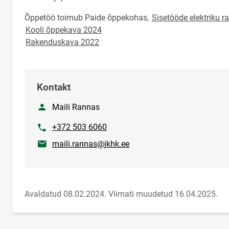
Õppetöö toimub Paide õppekohas,
Sisetööde elektriku 
Kooli õppekava 2024
Rakenduskava 2022
Kontakt
Nimi
Maili Rannas
Telefon
+372 503 6060
E-post
maili.rannas@jkhk.ee
Avaldatud 08.02.2024.
Viimati muudetud 16.04.2025.