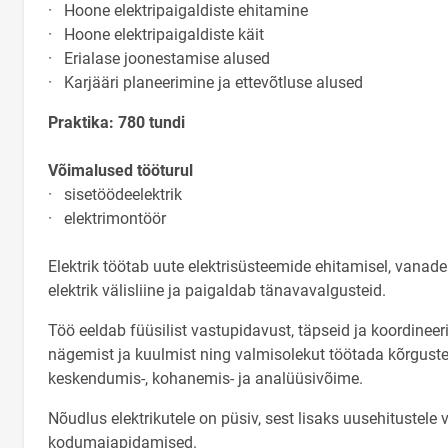
· Hoone elektripaigaldiste ehitamine
· Hoone elektripaigaldiste käit
· Erialase joonestamise alused
· Karjääri planeerimine ja ettevõtluse alused
Praktika: 780 tundi
Võimalused tööturul
· sisetöödeelektrik
· elektrimontöör
Elektrik töötab uute elektrisüsteemide ehitamisel, vanad
elektrik välisliine ja paigaldab tänavavalgusteid.
Töö eeldab füüsilist vastupidavust, täpseid ja koordineeri
nägemist ja kuulmist ning valmisolekut töötada kõrgustes
keskendumis-, kohanemis- ja analüüsivõime.
Nõudlus elektrikutele on püsiv, sest lisaks uusehitustel
kodumajapidamised.