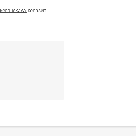
rakenduskava
kohaselt.