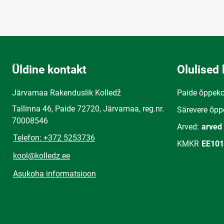
Üldine kontakt
Olulised 
Järvamaa Rakenduslik Kolledž
Paide õppek
Tallinna 46, Paide 72720, Järvamaa, reg.nr.
Särevere õpp
70008546
Arved:
arved
Telefon: +372 5253736
KMKR
EE101
kool@kolledz.ee
Asukoha informatsioon