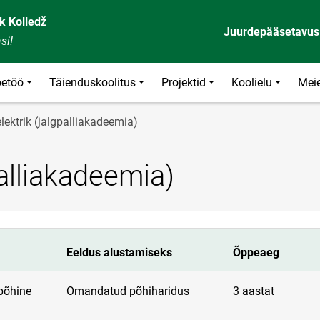
k Kolledž
Juurdepääsetavus
si!
etöö
Täienduskoolitus
Projektid
Koolielu
Meie
lektrik (jalgpalliakadeemia)
palliakadeemia)
Eeldus alustamiseks
Õppeaeg
põhine
Omandatud põhiharidus
3 aastat