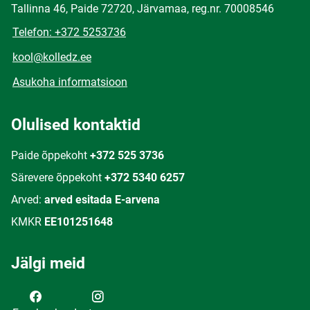
Tallinna 46, Paide 72720, Järvamaa, reg.nr. 70008546
Telefon: +372 5253736
kool@kolledz.ee
Asukoha informatsioon
Olulised kontaktid
Paide õppekoht
+372 525 3736
Särevere õppekoht
+372 5340 6257
Arved:
arved esitada E-arvena
KMKR
EE101251648
Jälgi meid