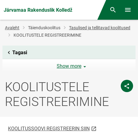
Järvamaa Rakenduslik Kolledž
Otsing
Menüü
Jälglink
Avaleht
Täienduskoolitus
Tasulised ja tellitavad koolitused
KOOLITUSTELE REGISTREERIMINE
Tagasi
Show more
KOOLITUSTELE
REGISTREERIMINE
link opens on new pa
KOOLITUSSOOVI REGISTREERIN SIIN