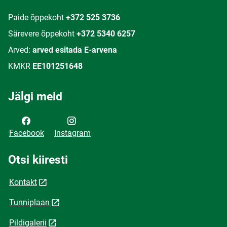
Paide õppekoht
+372 525 3736
Särevere õppekoht
+372 5340 6257
Arved:
arved esitada E-arvena
KMKR
EE101251648
Jälgi meid
Facebook
Instagram
Otsi kiiresti
Kontakt
Tunniplaan
Pildigalerii