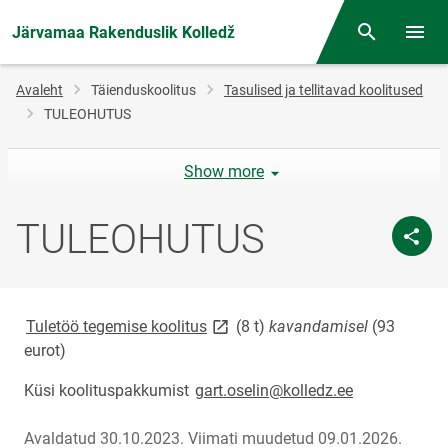
Järvamaa Rakenduslik Kolledž
Otsing
Menüü
Jälglink
Avaleht
Täienduskoolitus
Tasulised ja tellitavad koolitused
TULEOHUTUS
Show more
TULEOHUTUS
link opens on new page
Tuletöö tegemise koolitus
(8 t)
kavandamisel
(93
eurot)
Küsi koolituspakkumist
gart.oselin@kolledz.ee
Avaldatud 30.10.2023.
Viimati muudetud 09.01.2026.