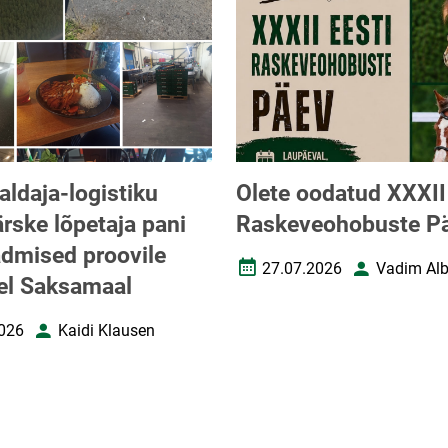
aldaja-logistiku
Olete oodatud XXXII
ärske lõpetaja pani
Raskeveohobuste P
dmised proovile
27.07.2026
Vadim Alb
Loomise kuupäev
Autor
el Saksamaal
026
Kaidi Klausen
uupäev
Autor