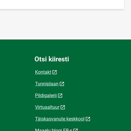
Otsi kiiresti
Kontakt
Tunniplaan
Pildigalerii
Virtuaaltuur
Täiskasvanute keskkool
Maaelu blogi FB-s