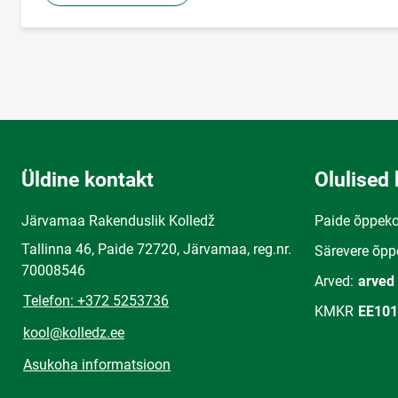
Üldine kontakt
Olulised 
Järvamaa Rakenduslik Kolledž
Paide õppek
Tallinna 46, Paide 72720, Järvamaa, reg.nr.
Särevere õpp
70008546
Arved:
arved
Telefon: +372 5253736
KMKR
EE101
kool@kolledz.ee
Asukoha informatsioon