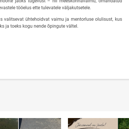
oorte jaoks tugevust – nii meeskonnavaimu, omandatud
astele tööelus ette tulevatele väljakutsetele.
s valitsevat ühtehoidvat vaimu ja mentorluse olulisust, kus
ks ja toeks kogu nende õpingute vältel.