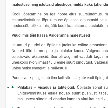
mälestuse ning istutasid üheskoos mulda kaks tähendu
Kooli lõpetamine on iga noore elus suursündmus, mi
ehitusviimistluse lõpukursuse õpilased otsustasid sell
loodussõbralikku, mis jääb kooli kaunistama aastakümn
Puud, mis tõid kaasa Valgeranna mälestused
Istutatud puudel on õpilaste jaoks ka eriline emotsionaa
Noored tõid tammepuu ja pihlaka kaasa Valgerannast
eelseisvaid eksameid. See oli aeg, mil vaadati tagasi 
üheskoos n-ö viimast tuju enne suurt pingutust. Valge
ühise hetke energiat ja mälestusi.
Puude valik peegeldab ilmekalt viimistlejate endi õpin
Pihlakas – visadus ja tahtejõud:
Õpilaste sõnul sü
Ehitusviimistluse eriala nõuab suurt püsivust, täpsu
raskustest sündinud visadus kannab alati kauneid vil