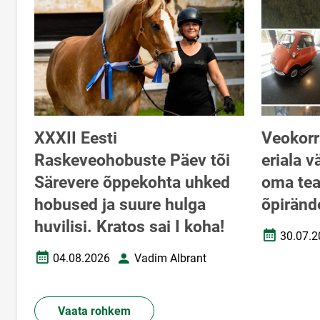
XXXII Eesti
Veokorr
Raskeveohobuste Päev tõi
eriala v
Särevere õppekohta uhked
oma tea
hobused ja suure hulga
õpiränd
huvilisi. Kratos sai I koha!
30.07.2
Loomise k
04.08.2026
Vadim Albrant
Loomise kuupäev
Autor
Vaata rohkem