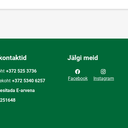
kontaktid
Jälgi meid
oht
+372 525 3736
Facebook
Instagram
ekoht
+372 5340 6257
 esitada E-arvena
251648