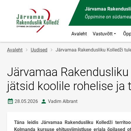
Järvamaa Rakendusli
Õppimine on südamea
Avaleht
Vastuvõtt
Õpp
Jälglink
Avaleht
Uudised
Järvamaa Rakendusliku Kolledži tulev
Järvamaa Rakendusliku K
jätsid koolile rohelise 
Loomise kuupäev
autor
28.05.2026
Vadim Albrant
Täna leidis Järvamaa Rakendusliku Kolledži territoo
Kolmanda kursuse ehitusviimistluse eriala õpilased ot