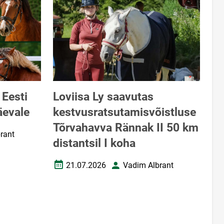
 Eesti
Loviisa Ly saavutas
äevale
kestvusratsutamisvõistluse
Tõrvahavva Rännak II 50 km
rant
distantsil I koha
21.07.2026
Vadim Albrant
Loomise kuupäev
Autor