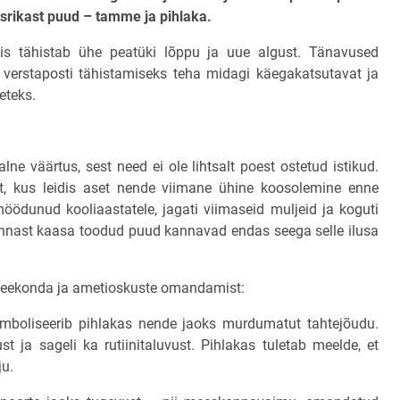
srikast puud – tamme ja pihlaka.
s tähistab ühe peatüki lõppu ja uue algust. Tänavused
e verstaposti tähistamiseks teha midagi käegakatsutavat ja
eteks.
lne väärtus, sest need ei ole lihtsalt poest ostetud istikud.
, kus leidis aset nende viimane ühine koosolemine enne
möödunud kooliaastatele, jagati viimaseid muljeid ja koguti
rannast kaasa toodud puud kannavad endas seega selle ilusa
guteekonda ja ametioskuste omandamist:
mboliseerib pihlakas nende jaoks murdumatut tahtejõudu.
st ja sageli ka rutiinitaluvust. Pihlakas tuletab meelde, et
ju.