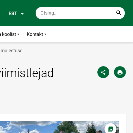
EST
 koolist
Kontakt
a mälestuse
iimistlejad
Ava foto