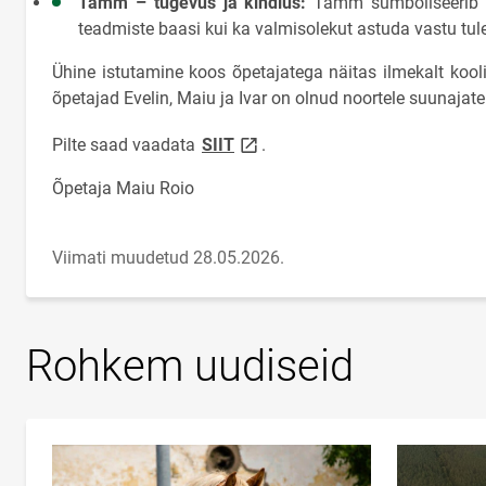
Tamm – tugevus ja kindlus:
Tamm sümboliseerib n
teadmiste baasi kui ka valmisolekut astuda vastu tulev
Ühine istutamine koos õpetajatega näitas ilmekalt kooli
õpetajad Evelin, Maiu ja Ivar on olnud noortele suunajate
link opens on new page
Pilte saad vaadata
SIIT
.
Õpetaja Maiu Roio
Viimati muudetud 28.05.2026.
Rohkem uudiseid