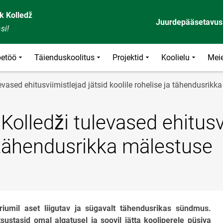
k Kolledž
Juurdepääsetavus
si!
etöö
Täienduskoolitus
Projektid
Koolielu
Meie
ased ehitusviimistlejad jätsid koolile rohelise ja tähendusrikk
olledži tulevased ehitusv
ja tähendusrikka mälestuse
riumil aset liigutav ja sügavalt tähendusrikas sündmus.
sustasid omal algatusel ja soovil jätta kooliperele püsiva