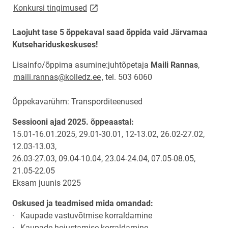
link opens on new page
Konkursi tingimused
Laojuht tase 5 õppekaval saad õppida vaid Järvamaa
Kutsehariduskeskuses!
Lisainfo/õppima asumine:juhtõpetaja
Maili Rannas
,
maili.rannas@kolledz.ee
, tel. 503 6060
Õppekavarühm: Transporditeenused
Sessiooni ajad 2025. õppeaastal:
15.01-16.01.2025, 29.01-30.01, 12-13.02, 26.02-27.02,
12.03-13.03,
26.03-27.03, 09.04-10.04, 23.04-24.04, 07.05-08.05,
21.05-22.05
Eksam juunis 2025
Oskused ja teadmised mida omandad:
· Kaupade vastuvõtmise korraldamine
· Kaupade hoiustamise korraldamine