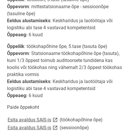
Õppevorm
: mittestatsionaarne õpe - sessioonõpe
(tasuline õpe)
Eeldus alustamiseks
: Keskharidus ja laotöötaja või
logistiku abi tase 4 vastavad kompetentsid
Õppeaeg:
6 kuud
Õppeliik
: töökohapõhine õpe, 5.tase (tasuta õpe)
Õppevorm
: Statsionaarne töökohapõhine õpe (tasuta),
kuni 1/3 õppest toimub auditoorsete tundidena kas
koolis või töökohas ning vähemalt 2/3 õppest töökohas
praktika vormis
Eeldus alustamiseks
: Keskharidus ja laotöötaja või
logistiku abi tase 4 vastavad kompetentsid
Õppeaeg:
6 kuud
Paide õppekoht
link opens on new page
Esita avaldus SAIS-is
(töökohapõhine õpe)
link opens on new page
Esita avaldus SAIS-is
(sessioonõpe)