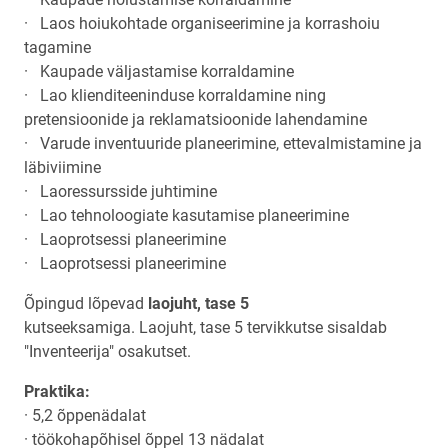
· Laos hoiukohtade organiseerimine ja korrashoiu
tagamine
· Kaupade väljastamise korraldamine
· Lao klienditeeninduse korraldamine ning
pretensioonide ja reklamatsioonide lahendamine
· Varude inventuuride planeerimine, ettevalmistamine ja
läbiviimine
· Laoressursside juhtimine
· Lao tehnoloogiate kasutamise planeerimine
· Laoprotsessi planeerimine
· Laoprotsessi planeerimine
Õpingud lõpevad
laojuht, tase 5
kutseeksamiga.
Laojuht, tase 5 tervikkutse sisaldab
"Inventeerija" osakutset.
Praktika:
· 5,2 õppenädalat
· töökohapõhisel õppel 13 nädalat