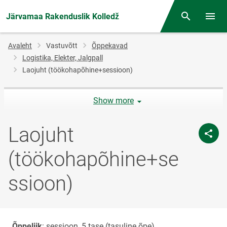
Järvamaa Rakenduslik Kolledž
Otsing
Menüü
Jälglink
Avaleht
Vastuvõtt
Õppekavad
Logistika, Elekter, Jalgpall
Laojuht (töökohapõhine+sessioon)
Show more
Laojuht
(töökohapõhine+se
ssioon)
Õppeliik
: sessioon, 5.tase (tasuline õpe)