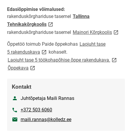
Edasiõppimise võimalused:
rakenduskõrghariduse tasemel
Tallinna
link opens on new page
Tehnikakõrgkoolis
link open
rakenduskõrghariduse tasemel
Mainori Kõrgkoolis
Õppetöö toimub Paide õppekohas
Laojuht tase
link opens on new page
5 rakenduskava
kohaselt.
link open
Laojuht tase 5 töökohapõhise õppe rakendukava.
link opens on new page
Õppekava
Kontakt
Nimi
Juhtõpetaja Maili Rannas
Telefon
+372 503 6060
E-post
maili.rannas@kolledz.ee