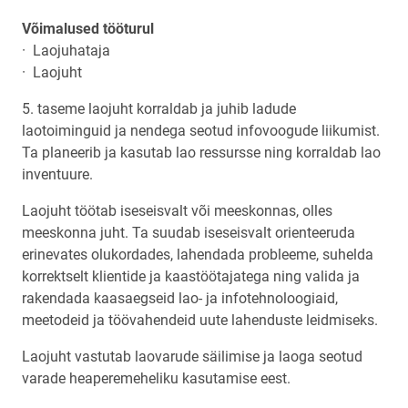
Võimalused tööturul
· Laojuhataja
· Laojuht
5. taseme laojuht korraldab ja juhib ladude
laotoiminguid ja nendega seotud infovoogude liikumist.
Ta planeerib ja kasutab lao ressursse ning korraldab lao
inventuure.
Laojuht töötab iseseisvalt või meeskonnas, olles
meeskonna juht. Ta suudab iseseisvalt orienteeruda
erinevates olukordades, lahendada probleeme, suhelda
korrektselt klientide ja kaastöötajatega ning valida ja
rakendada kaasaegseid lao- ja infotehnoloogiaid,
meetodeid ja töövahendeid uute lahenduste leidmiseks.
Laojuht vastutab laovarude säilimise ja laoga seotud
varade heaperemeheliku kasutamise eest.