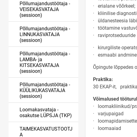
Põllumajandustöötaja -
· erialane võõrkeel;
VEISEKASVATAJA
· kliinilise diagnost
(sessioon)
· üldanesteesia läb
· töötamine vastuvõ
Põllumajandustöötaja -
LINNUKASVATAJA
· raviprotseduuride 
(sessioon)
· kirurgiliste operat
Põllumajandustöötaja -
· esmaabi andmine
LAMBA- ja
KITSEKASVATAJA
Õpingute lõppedes o
(sessioon)
Praktika:
Põllumajandustöötaja -
30 EKAP-it, prakti
KÜÜLIKUKASVATAJA
(sessioon)
Võimalused tööturu
· loomakliinikud/pr
Loomakasvataja -
· varjupaigad
osakutse LÜPSJA (TKP)
· loomapidamisette
· loomaaiad
TAIMEKASVATUSTOOTJ
A