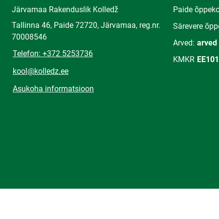
Järvamaa Rakenduslik Kolledž
Paide õppek
Tallinna 46, Paide 72720, Järvamaa, reg.nr.
Särevere õpp
70008546
Arved:
arved
Telefon: +372 5253736
KMKR
EE101
kool@kolledz.ee
Asukoha informatsioon