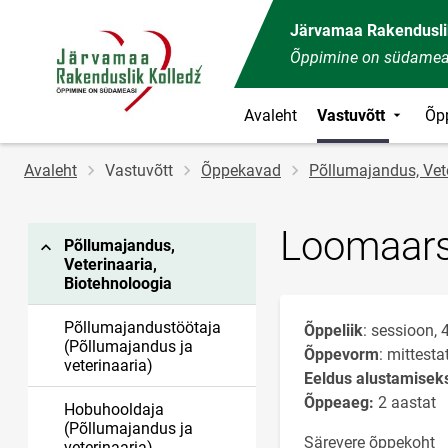
Järvamaa Rakendusli
Õppimine on südamea
Avaleht
Vastuvõtt
Õp
Jälglink
Avaleht
Vastuvõtt
Õppekavad
Põllumajandus, Vete
Loomaarst
Põllumajandus,
Veterinaaria,
Biotehnoloogia
Põllumajandustöötaja
Õppeliik
: sessioon, 
(Põllumajandus ja
Õppevorm
: mittest
veterinaaria)
Eeldus alustamisek
Õppeaeg:
2 aastat
Hobuhooldaja
(Põllumajandus ja
Särevere õppekoht
veterinaaria)