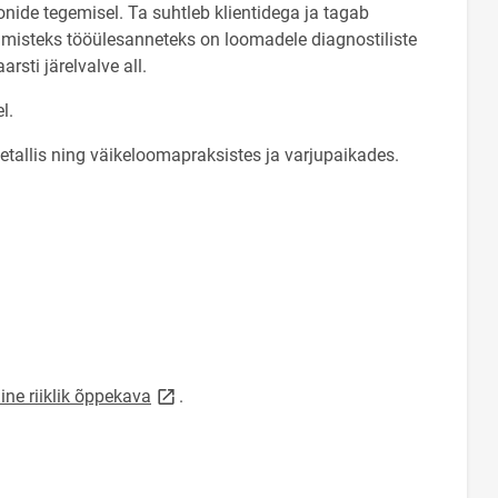
ide tegemisel. Ta suhtleb klientidega ja tagab
misteks tööülesanneteks on loomadele diagnostiliste
sti järelvalve all.
el.
etallis ning väikeloomapraksistes ja varjupaikades.
link opens on new page
ine riiklik õppekava
.