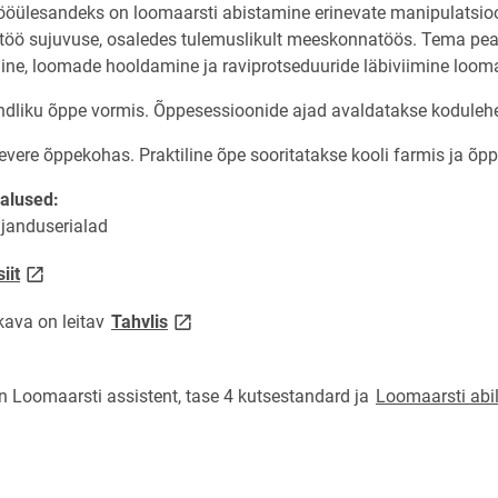
tööülesandeks on loomaarsti abistamine erinevate manipulatsioon
 töö sujuvuse, osaledes tulemuslikult meeskonnatöös. Tema pea
ne, loomade hooldamine ja raviprotseduuride läbiviimine loomaar
dliku õppe vormis. Õppesessioonide ajad avaldatakse koduleh
ere õppekohas. Praktiline õpe sooritatakse kooli farmis ja õpp
alused:
janduserialad
link opens on new page
siit
link opens on new page
ava on leitav
Tahvlis
 Loomaarsti assistent, tase 4 kutsestandard ja
Loomaarsti abil