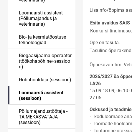
Lisainfo/õppima as
Loomaarsti assistent
(Põllumajandus ja
Esita avaldus SAIS-
veterinaaria)
Konkursi tingimuse
Bio- ja keemiatööstuse
tehnoloogiad
Õpe on tasuta.
Tasuline õpe rakend
Biogaasijaama operaator
(töökohapõhine+sessioo
Õppekavarühm: Vete
n)
2026/2027 õa õppes
Hobuhooldaja (sessioon)
LA26
15
.09-18.09; 06.10-0
Loomaarsti assistent
27.05
(sessioon)
Oskused ja teadmi
Põllumajandustöötaja -
· koduloomade anat
TAIMEKASVATAJA
(sessioon)
· loomade hooldamin
· töötamine praksise