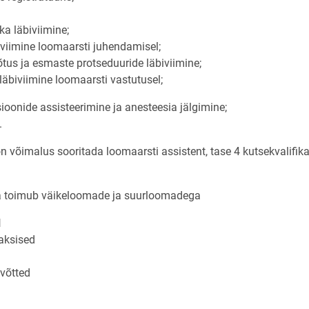
ika läbiviimine;
iviimine loomaarsti juhendamisel;
tus ja esmaste protseduuride läbiviimine;
läbiviimine loomaarsti vastutusel;
sioonide assisteerimine ja anesteesia jälgimine;
.
n võimalus sooritada loomaarsti assistent, tase 4 kutsekvalifi
ka toimub väikeloomade ja suurloomadega
l
aksised
võtted