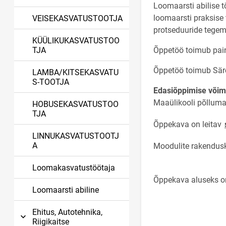
Loomaarsti abilise 
loomaarsti praksise
VEISEKASVATUSTOOTJA
protseduuride tegemi
KÜÜLIKUKASVATUSTOO
TJA
Õppetöö toimub pain
Õppetöö toimub Särev
LAMBA/KITSEKASVATU
S-TOOTJA
Edasiõppimise võim
Maaülikooli põlluma
HOBUSEKASVATUSTOO
TJA
Õppekava on leitav
LINNUKASVATUSTOOTJ
A
Moodulite rakendusk
Loomakasvatustöötaja
Õppekava aluseks on
Loomaarsti abiline
Ehitus, Autotehnika,
Riigikaitse