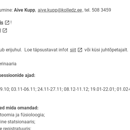
umine:
Aive Kupp
,
aive.kupp@kolledz.ee
, tel. 508 3459
link opens on new page
is
!
link opens on new page
d
link opens on new page
ub erijuhul. Loe täpsustavat infot
siit
või küsi juhtõpetajalt.
rinaaria
essioonide ajad:
9.10; 03.11-06.11; 24.11-27.11; 08.12-11.12; 19.01-22.01; 01.02-
sed mida omandad:
oomia ja füsioloogia;
e statsionaaris;
 registratuuris;