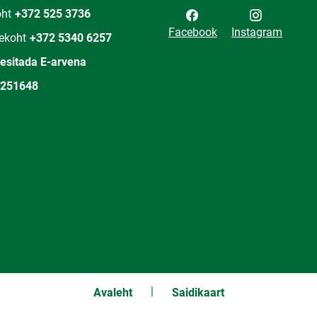
oht
+372 525 3736
Facebook
Instagram
ekoht
+372 5340 6257
 esitada E-arvena
251648
Avaleht
Saidikaart