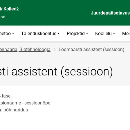
k Kolledž
Juurdepääsetavus
si!
petöö
Täienduskoolitus
Projektid
Koolielu
Mei
rinaaria, Biotehnoloogia
Loomaarsti assistent (sessioon)
i assistent (sessioon)
4.tase
atsionaarne - sessioonõpe
s
: põhiharidus