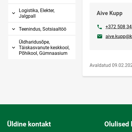
Logistika, Elekter,
Aive Kupp
Jalgpall
Telefon
+372 508 3
Teenindus, Sotsiaaltöö
E-post
aive.kupp@k
Üldharidusõpe,
Täiskasvanute keskkool,
Põhikool, Gümnaasium
Avaldatud 09.02.20
Üldine kontakt
Olulised 