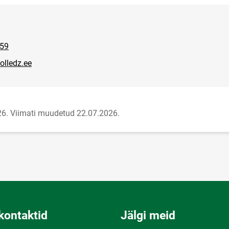
459
olledz.ee
26.
Viimati muudetud 22.07.2026.
kontaktid
Jälgi meid