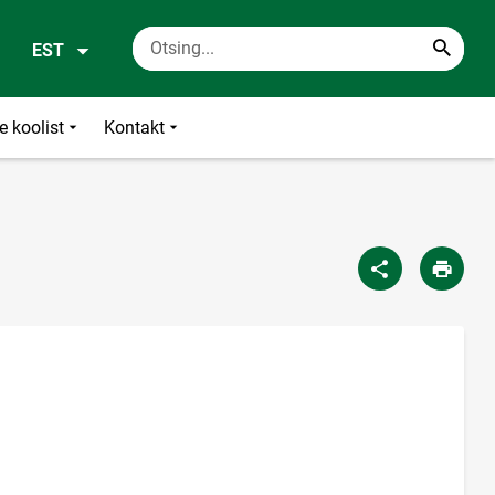
EST
e koolist
Kontakt