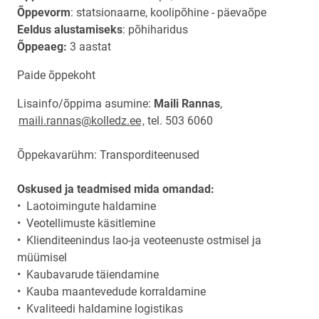
Õppevorm
: statsionaarne, koolipõhine - päevaõpe
Eeldus alustamiseks
: põhiharidus
Õppeaeg:
3 aastat
Paide õppekoht
Lisainfo/õppima asumine:
Maili Rannas
,
maili.rannas@kolledz.ee
, tel. 503 6060
Õppekavarühm: Transporditeenused
Oskused ja teadmised mida omandad:
• Laotoimingute haldamine
• Veotellimuste käsitlemine
• Klienditeenindus lao-ja veoteenuste ostmisel ja
müümisel
• Kaubavarude täiendamine
• Kauba maantevedude korraldamine
• Kvaliteedi haldamine logistikas