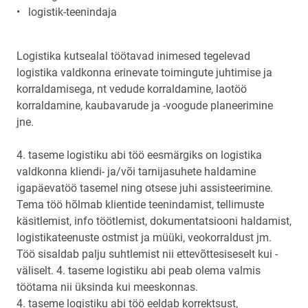
• logistik-teenindaja
Logistika kutsealal töötavad inimesed tegelevad
logistika valdkonna erinevate toimingute juhtimise ja
korraldamisega, nt vedude korraldamine, laotöö
korraldamine, kaubavarude ja -voogude planeerimine
jne.
4. taseme logistiku abi töö eesmärgiks on logistika
valdkonna kliendi- ja/või tarnijasuhete haldamine
igapäevatöö tasemel ning otsese juhi assisteerimine.
Tema töö hõlmab klientide teenindamist, tellimuste
käsitlemist, info töötlemist, dokumentatsiooni haldamist,
logistikateenuste ostmist ja müüki, veokorraldust jm.
Töö sisaldab palju suhtlemist nii ettevõttesiseselt kui -
väliselt. 4. taseme logistiku abi peab olema valmis
töötama nii üksinda kui meeskonnas.
4. taseme logistiku abi töö eeldab korrektsust,