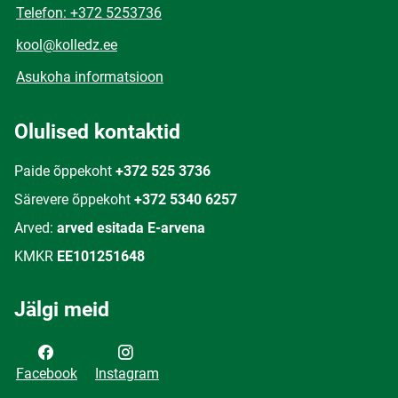
Telefon: +372 5253736
kool@kolledz.ee
Asukoha informatsioon
Olulised kontaktid
Paide õppekoht
+372 525 3736
Särevere õppekoht
+372 5340 6257
Arved:
arved esitada E-arvena
KMKR
EE101251648
Jälgi meid
Facebook
Instagram