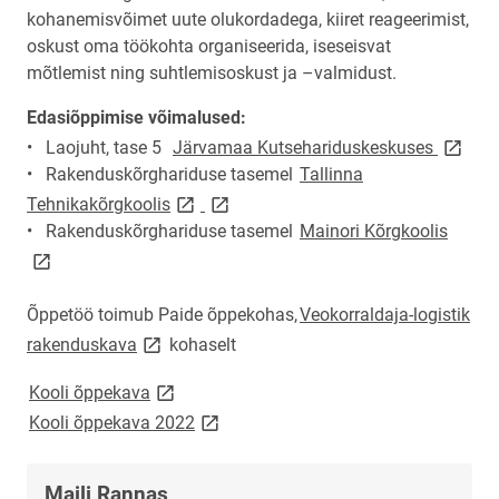
kohanemisvõimet uute olukordadega, kiiret reageerimist,
oskust oma töökohta organiseerida, iseseisvat
mõtlemist ning suhtlemisoskust ja –valmidust.
Edasiõppimise võimalused:
link op
• Laojuht, tase 5
Järvamaa Kutsehariduskeskuses
• Rakenduskõrghariduse tasemel
Tallinna
link opens on new page
link opens on new page
Tehnikakõrgkoolis
link o
• Rakenduskõrghariduse tasemel
Mainori Kõrgkoolis
Õppetöö toimub Paide õppekohas,
Veokorraldaja-logistik
link opens on new page
rakenduskava
kohaselt
link opens on new page
Kooli õppekava
link opens on new page
Kooli õppekava 2022
Maili Rannas