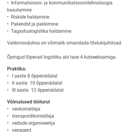
• Informatsiooni- ja kommunikatsioonitehnoloogia
kasutamine
• Riskide haldamine
• Pakendid ja pakkimine
• Tagastuslogistika haldamine
Valikmoodulina on võimalik omandada tõstukijuhiload.
Õpingud lõpevad logistiku abi tase 4 kutseeksamiga.
Praktika:
• I aasta 8 õppenädalat
• II aasta 10 õppenädalat
• III aasta 12 õppenädalat
Võimalused tööturul
• veokorraldaja
• transpordikorraldaja
• vedude organiseerija
• veoagent