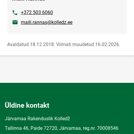
Telefon
+372 503 6060
E-post
maili.rannas@kolledz.ee
Avaldatud 18.12.2018.
Viimati muudetud 16.02.2026.
Üldine kontakt
Järvamaa Rakenduslik Kolledž
Tallinna 46, Paide 72720, Järvamaa, reg.nr. 70008546