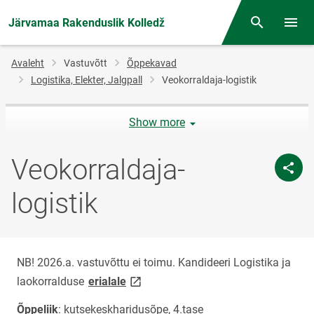
Järvamaa Rakenduslik Kolledž
Otsing
Menüü
Jälglink
Avaleht
Vastuvõtt
Õppekavad
Logistika, Elekter, Jalgpall
Veokorraldaja-logistik
Show more
Veokorraldaja-
logistik
NB! 2026.a. vastuvõttu ei toimu. Kandideeri Logistika ja
link opens on new page
laokorralduse
erialale
Õppeliik
: kutsekeskharidusõpe, 4.tase