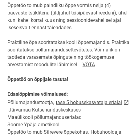
Õppetöö toimub paindliku õppe vormis nelja (4)
päevaste tsüklitena (üldjuhul teisipäevast reedeni), ühel
kuni kahel korral kuus ning sessioonidevahelisel ajal
iseseisvalt ennast täiendades.
Praktiline õpe sooritatakse kooli õppemajandis. Praktika
sooritatakse põllumajandusettevõtetes. Võimalik on
taotleda varasemate õpingute ning töökogemuse
arvestamist moodulite läbimisel -
VÕTA
.
Õppetöö on õppijale tasuta!
Edasiõppimise võimalused:
link op
Põllumajandustootja,
tase 5 hobusekasvataja erialal
Järvamaa Kutsehariduskeskuses
Maaülikooli põllumajanduserialad
Soome Ypäja ametikool
Õppetöö toimub Särevere õppekohas,
Hobuhooldaja,