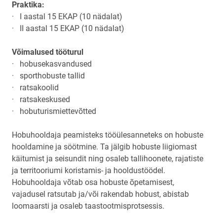
Praktika:
· I aastal 15 EKAP (10 nädalat)
· II aastal 15 EKAP (10 nädalat)
Võimalused tööturul
· hobusekasvandused
· sporthobuste tallid
· ratsakoolid
· ratsakeskused
· hobuturismiettevõtted
Hobuhooldaja peamisteks tööülesanneteks on hobuste
hooldamine ja söötmine. Ta jälgib hobuste liigiomast
käitumist ja seisundit ning osaleb tallihoonete, rajatiste
ja territooriumi koristamis- ja hooldustöödel.
Hobuhooldaja võtab osa hobuste õpetamisest,
vajadusel ratsutab ja/või rakendab hobust, abistab
loomaarsti ja osaleb taastootmisprotsessis.