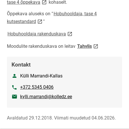
link opens on new page
tase 4 õppekava
kohaselt.
Õppekava aluseks on "
Hobuhooldaja, tase 4
link opens on new page
kutsestandard
"
link opens on new page
Hobuhooldaja rakenduskava
link opens on new
Moodulite rakenduskava on leitav
Tahvlis
Kontakt
Nimi
Külli Marrandi-Kallas
Telefon
+372 5345 0406
E-post
kylli.marrandi@kolledz.ee
Avaldatud 29.12.2018.
Viimati muudetud 04.06.2026.