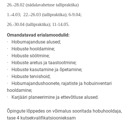
26.-28.02 (nädalavahetuse tallipraktika)
1.-4.03; 22.-26.03 (tallipraktika); 6-9.04;
26.-30.04 (tallipraktika);
11-14.05.
Omandatavad erialamoodulid:
· Hobumajanduse alused;
· Hobuste hooldamine;
· Hobuste söötmine;
· Hobuste aretus ja taastootmine;
· Hobuste kasutamine ja õpetamine;
· Hobuste tervishoid;
· Hobumajandushoonete, rajatiste ja hobuinventari
hooldamine;
· Karjääri planeerimine ja ettevõtluse alused.
Õpingute lõppedes on võimalus sooritada hobuhooldaja,
tase 4 kutsekvalifikatsioonieksam