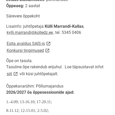
Õppeaeg:
2 aastat
Särevere õppekoht
Lisainfo: juhtõpetaja
Külli Marrandi-Kallas
,
kylli.marrandi@kolledz.ee
, tel. 5345 0406
link opens on new page
Esita avaldus SAIS-is
link opens on new page
Konkursi tingimused
Õpe on tasuta.
Tasuline õpe rakendub erijuhul. Loe täpsustavat infot
link opens on new page
siit
või küsi juhtõpetajalt.
Õppekavarühm: Põllumajandus
2026/2027 õa õppesessioonide ajad:
1.-4.09; 13-16.10; 17-20.11;
8-11.12; 12-15.01; 2-5.02;