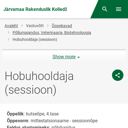
Järvamaa Rakenduslik Kolledž
Otsing
Menüü
Jälglink
Avaleht
Vastuvõtt
Õppekavad
Põllumajandus, Veterinaaria, Biotehnoloogia
Hobuhooldaja (sessioon)
Show more
Hobuhooldaja
(sessioon)
Õppeliik
: kutseõpe, 4.tase
Õppevorm
: mittestatsionaarne - sessioonõpe
Eeldus alustamiseks
: põhiharidus