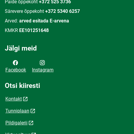
Paide õppekoht
+372 525 3736
Särevere õppekoht
+372 5340 6257
Arved:
arved esitada E-arvena
KMKR
EE101251648
Jälgi meid
Facebook
Instagram
Otsi kiiresti
Kontakt
Tunniplaan
Pildigalerii