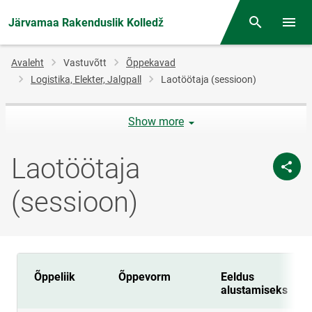
Järvamaa Rakenduslik Kolledž
Otsing
Menüü
Jälglink
Avaleht
Vastuvõtt
Õppekavad
Logistika, Elekter, Jalgpall
Laotöötaja (sessioon)
Show more
Laotöötaja
(sessioon)
Õppeliik
Õppevorm
Eeldus
alustamiseks