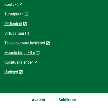
Kontakt
Tunniplaan
Pildigalerii
Virtuaaltuur
Täiskasvanute keskkool
Maaelu blogi FB-s
Koolituskalender
Uudised
Avaleht
Saidikaart