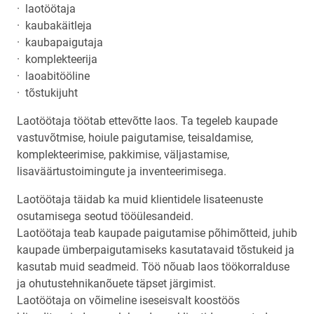
· laotöötaja
· kaubakäitleja
· kaubapaigutaja
· komplekteerija
· laoabitööline
· tõstukijuht
Laotöötaja töötab ettevõtte laos. Ta tegeleb kaupade
vastuvõtmise, hoiule paigutamise, teisaldamise,
komplekteerimise, pakkimise, väljastamise,
lisaväärtustoimingute ja inventeerimisega.
Laotöötaja täidab ka muid klientidele lisateenuste
osutamisega seotud tööülesandeid.
Laotöötaja teab kaupade paigutamise põhimõtteid, juhib
kaupade ümberpaigutamiseks kasutatavaid tõstukeid ja
kasutab muid seadmeid. Töö nõuab laos töökorralduse
ja ohutustehnikanõuete täpset järgimist.
Laotöötaja on võimeline iseseisvalt koostöös