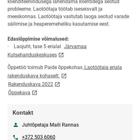
klienditeenindusega lahendama klientidega seotud
probleeme. Laotöötaja töötab iseseisvalt ja
meeskonnas. Laotöötaja vastutab laoga seotud varade
säilimise ja heaperemeheliku kasutamise eest.
Edasiõppimise võimalused:
· Laojuht, tase 5 erialal
Järvamaa
link opens on new page
Kutsehariduskeskuses
Õppetöö toimub Paide õppekohas
Laotöötaja eriala
link opens on new page
rakenduskava kohaselt.
link opens on new page
Rakenduskava 2022
link opens on new page
Õppekava
Kontakt
Nimi
Juhtõpetaja Maili Rannas
Telefon
+372 503 6060