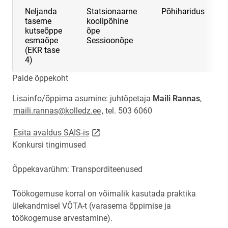
Neljanda
Statsionaarne
Põhiharidus
taseme
koolipõhine
kutseõppe
õpe
esmaõpe
Sessioonõpe
(EKR tase
4)
Paide õppekoht
Lisainfo/õppima asumine: juhtõpetaja
Maili Rannas
,
maili.rannas@kolledz.ee
, tel. 503 6060
link opens on new page
Esita avaldus SAIS-is
Konkursi tingimused
Õppekavarühm: Transporditeenused
Töökogemuse korral on võimalik kasutada praktika
ülekandmisel VÕTA-t (varasema õppimise ja
töökogemuse arvestamine).