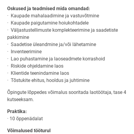
Oskused ja teadmised mida omandad:
· Kaupade mahalaadimine ja vastuvõtmine
· Kaupade paigutamine hoiukohtadele
· Väljastustellimuste komplekteerimine ja saadetiste
pakkimine
· Saadetise üleandmine ja/või lähetamine
· Inventeerimine
· Lao puhastamine ja laoseadmete korrashoid
· Riskide ohjeldamine laos
· Klientide teenindamine laos
· Tõstukite ehitus, hooldus ja juhtimine
Õpingute lõppedes võimalus sooritada laotöötaja, tase 4
kutseeksam.
Praktika:
· 10 õppenädalat
Võimalused tööturul