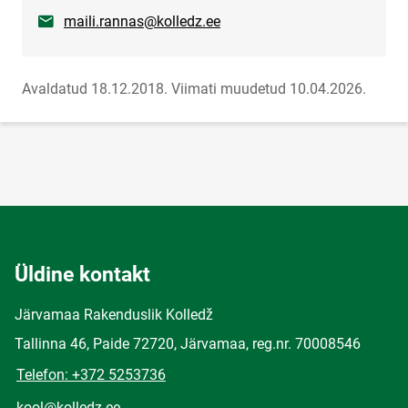
E-post
maili.rannas@kolledz.ee
Avaldatud 18.12.2018.
Viimati muudetud 10.04.2026.
Üldine kontakt
Järvamaa Rakenduslik Kolledž
Tallinna 46, Paide 72720, Järvamaa, reg.nr. 70008546
Telefon: +372 5253736
kool@kolledz.ee