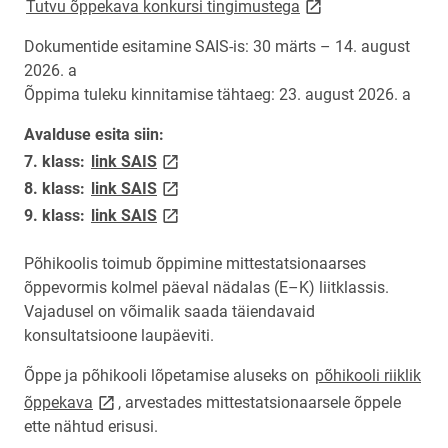
link opens on new p
Tutvu õppekava konkursi tingimustega
Dokumentide esitamine SAIS-is: 30 märts – 14. august
2026. a
Õppima tuleku kinnitamise tähtaeg: 23. august 2026. a
Avalduse esita siin:
link opens on new page
7. klass:
link SAIS
link opens on new page
8. klass:
link SAIS
link opens on new page
9. klass:
link SAIS
Põhikoolis toimub õppimine mittestatsionaarses
õppevormis kolmel päeval nädalas (E–K) liitklassis.
Vajadusel on võimalik saada täiendavaid
konsultatsioone laupäeviti.
Õppe ja põhikooli lõpetamise aluseks on
põhikooli riiklik
link opens on new page
õppekava
, arvestades mittestatsionaarsele õppele
ette nähtud erisusi.