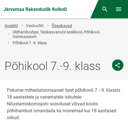
Järvamaa Rakenduslik Kolledž
Otsing
Menüü
Jälglink
Avaleht
Vastuvõtt
Õppekavad
Üldharidusõpe, Täiskasvanute keskkool, Põhikool,
Gümnaasium
Põhikool 7.-9. klass
Põhikool 7.-9. klass
Pakume mittestatsionaarset õpet põhikooli 7.–9. klassis
18 aastastele ja vanematele isikutele.
Nõustamiskomisjoni soovitusel võivad koolis
põhiharidust omandada ka nooremad kui 18 aastased
isikud.