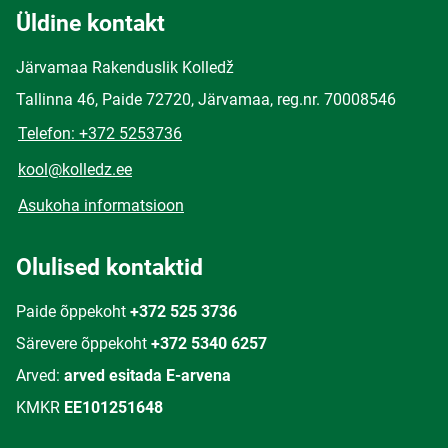
Üldine kontakt
Järvamaa Rakenduslik Kolledž
Tallinna 46, Paide 72720, Järvamaa, reg.nr. 70008546
Telefon: +372 5253736
kool@kolledz.ee
Asukoha informatsioon
Olulised kontaktid
Paide õppekoht
+372 525 3736
Särevere õppekoht
+372 5340 6257
Arved:
arved esitada E-arvena
KMKR
EE101251648