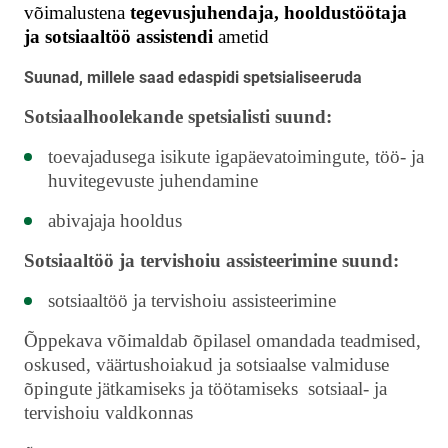
võimalustena
tegevusjuhendaja, hooldustöötaja
ja sotsiaaltöö assistendi
ametid
Suunad, millele saad edaspidi spetsialiseeruda
Sotsiaalhoolekande spetsialisti suund:
toevajadusega isikute igapäevatoimingute, töö- ja
huvitegevuste juhendamine
abivajaja hooldus
Sotsiaaltöö ja tervishoiu assisteerimine suund:
sotsiaaltöö ja tervishoiu assisteerimine
Õppekava võimaldab õpilasel omandada teadmised,
oskused, väärtushoiakud ja sotsiaalse valmiduse
õpingute jätkamiseks ja töötamiseks sotsiaal- ja
tervishoiu valdkonnas