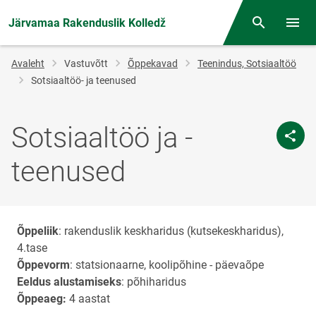
Järvamaa Rakenduslik Kolledž
Otsing
Menüü
Jälglink
Avaleht
Vastuvõtt
Õppekavad
Teenindus, Sotsiaaltöö
Sotsiaaltöö- ja teenused
Sotsiaaltöö ja -
teenused
Õppeliik
:
rakenduslik keskharidus (kutsekeskharidus)
,
4.tase
Õppevorm
: statsionaarne, koolipõhine - päevaõpe
Eeldus alustamiseks
: põhiharidus
Õppeaeg:
4 aastat