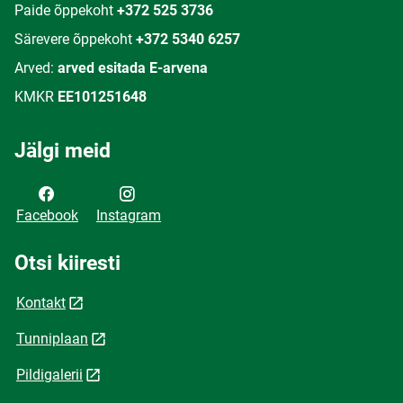
Paide õppekoht
+372 525 3736
Särevere õppekoht
+372 5340 6257
Arved:
arved esitada E-arvena
KMKR
EE101251648
Jälgi meid
Facebook
Instagram
Otsi kiiresti
Kontakt
Tunniplaan
Pildigalerii