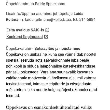
Õppetöö toimub
Paide
õppekohas
Lisainfo/õppima asumine: juhtõpetaja
Laida
Reitmann
,
laida.reitmann@kolledz.ee
, tel. 514 6884
link opens on new page
Esita avaldus SAIS-is
link opens on new page
Konkursi tingimused
Õppekavarühm:
Sotsiaaltöö ja nõustamine
Õppekava on unikaalne, kuna see võimaldab noortel
spetsialiseeruda sotsiaalvaldkonnale juba peale
põhikooli ja siduda laiapõhjalise kutsekeskhariduse
päriselu oskustega. Varajane suunavalik kasvatab
valdkonnale motiveeritud järelkasvu ajal, mil vaimse
tervise teemad, inimeste eripärade ja erivajaduste
mõistmine on ka noorte hulgas järjest aktuaalsemad
teemad.
Õppekavas on esmakordselt ühendatud valiku