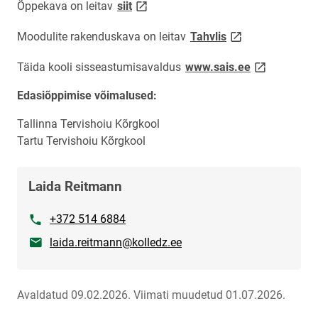
link opens on new page
Õppekava on leitav
siit
link opens on new
Moodulite rakenduskava on leitav
Tahvlis
link opens o
Täida kooli sisseastumisavaldus
www.sais.ee
Edasiõppimise võimalused:
Tallinna Tervishoiu Kõrgkool
Tartu Tervishoiu Kõrgkool
Laida Reitmann
Telefon
+372 514 6884
E-post
laida.reitmann@kolledz.ee
Avaldatud 09.02.2026.
Viimati muudetud 01.07.2026.