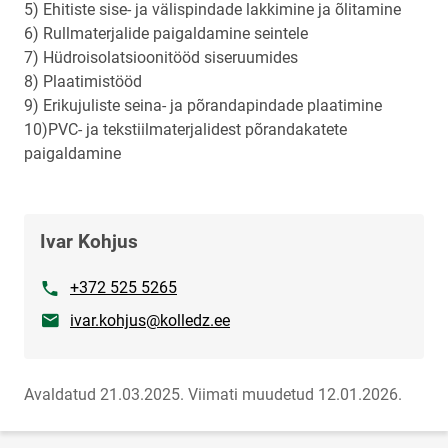
5) Ehitiste sise- ja välispindade lakkimine ja õlitamine
6) Rullmaterjalide paigaldamine seintele
7) Hüdroisolatsioonitööd siseruumides
8) Plaatimistööd
9) Erikujuliste seina- ja põrandapindade plaatimine
10)PVC- ja tekstiilmaterjalidest põrandakatete
paigaldamine
Ivar Kohjus
Telefon
+372 525 5265
E-post
ivar.kohjus@kolledz.ee
Avaldatud 21.03.2025.
Viimati muudetud 12.01.2026.