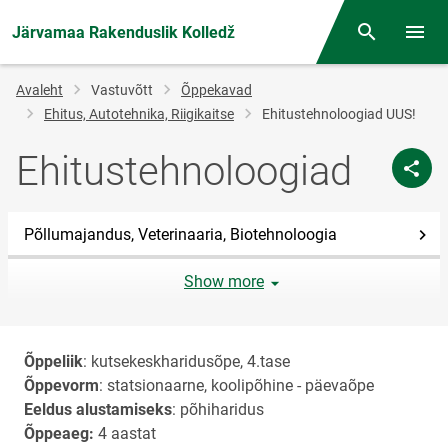
Järvamaa Rakenduslik Kolledž
Otsing
Menüü
Jälglink
Avaleht
Vastuvõtt
Õppekavad
Ehitus, Autotehnika, Riigikaitse
Ehitustehnoloogiad UUS!
Ehitustehnoloogiad
Põllumajandus, Veterinaaria, Biotehnoloogia
Show more
Õppeliik
: kutsekeskharidusõpe, 4.tase
Õppevorm
: statsionaarne, koolipõhine - päevaõpe
Eeldus alustamiseks
: põhiharidus
Õppeaeg:
4 aastat