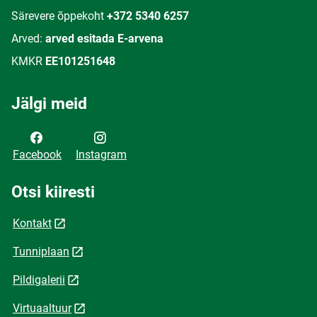
Särevere õppekoht
+372 5340 6257
Arved:
arved esitada E-arvena
KMKR
EE101251648
Jälgi meid
Facebook
Instagram
Otsi kiiresti
Kontakt
Tunniplaan
Pildigalerii
Virtuaaltuur