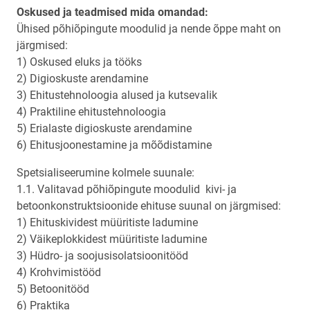
Oskused ja teadmised mida omandad:
Ühised põhiõpingute moodulid ja nende õppe maht on
järgmised:
1) Oskused eluks ja tööks
2) Digioskuste arendamine
3) Ehitustehnoloogia alused ja kutsevalik
4) Praktiline ehitustehnoloogia
5) Erialaste digioskuste arendamine
6) Ehitusjoonestamine ja mõõdistamine
Spetsialiseerumine kolmele suunale:
1.1. Valitavad põhiõpingute moodulid kivi- ja
betoonkonstruktsioonide ehituse suunal on järgmised:
1) Ehituskividest müüritiste ladumine
2) Väikeplokkidest müüritiste ladumine
3) Hüdro- ja soojusisolatsioonitööd
4) Krohvimistööd
5) Betoonitööd
6) Praktika