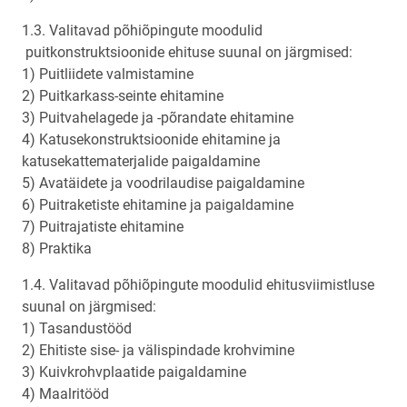
1.3. Valitavad põhiõpingute moodulid
puitkonstruktsioonide ehituse suunal on järgmised:
1) Puitliidete valmistamine
2) Puitkarkass-seinte ehitamine
3) Puitvahelagede ja -põrandate ehitamine
4) Katusekonstruktsioonide ehitamine ja
katusekattematerjalide paigaldamine
5) Avatäidete ja voodrilaudise paigaldamine
6) Puitraketiste ehitamine ja paigaldamine
7) Puitrajatiste ehitamine
8) Praktika
1.4. Valitavad põhiõpingute moodulid ehitusviimistluse
suunal on järgmised:
1) Tasandustööd
2) Ehitiste sise- ja välispindade krohvimine
3) Kuivkrohvplaatide paigaldamine
4) Maalritööd